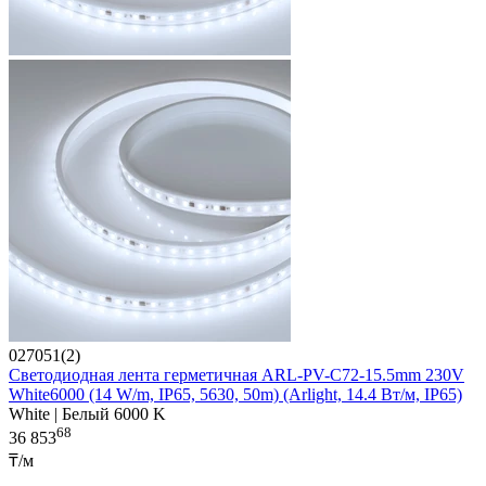
027051(2)
Светодиодная лента герметичная ARL-PV-С72-15.5mm 230V
White6000 (14 W/m, IP65, 5630, 50m) (Arlight, 14.4 Вт/м, IP65)
White | Белый 6000 K
68
36 853
₸/м