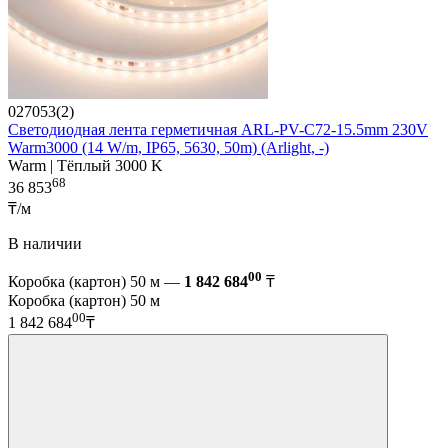
027053(2)
Светодиодная лента герметичная ARL-PV-C72-15.5mm 230V
Warm3000 (14 W/m, IP65, 5630, 50m) (Arlight, -)
Warm | Тёплый 3000 K
68
36 853
₸/м
В наличии
00
Коробка (картон) 50 м —
1 842 684
₸
Коробка (картон) 50 м
00
1 842 684
₸