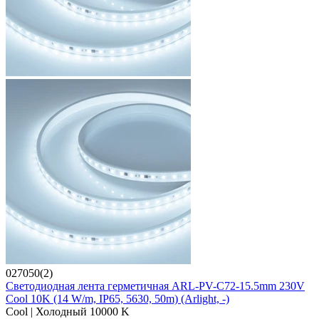
027050(2)
Светодиодная лента герметичная ARL-PV-C72-15.5mm 230V
Cool 10K (14 W/m, IP65, 5630, 50m) (Arlight, -)
Cool | Холодный 10000 K