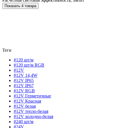
Расчетная световая эффективность, лм/Вт
Показать 4 товара
Теги
#120 шт/м
#120 шт/м RGB
#12V
#12V 14,4W
#12V IP65
#12V IP67
#12V RGB
#12V Герметичные
#12V Красная
#12V белая
#12V тепло-белая
#12V холодно-белая
#240 шт/м
#24V