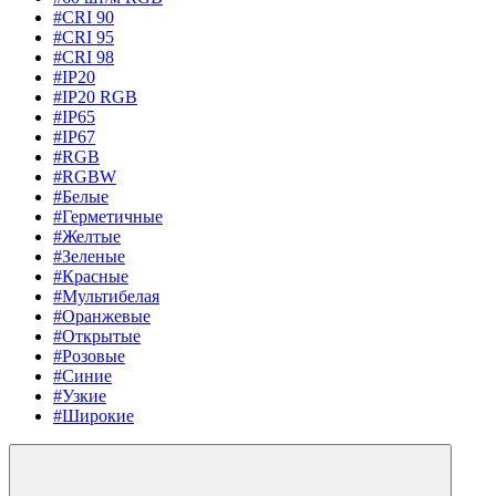
#CRI 90
#CRI 95
#CRI 98
#IP20
#IP20 RGB
#IP65
#IP67
#RGB
#RGBW
#Белые
#Герметичные
#Желтые
#Зеленые
#Красные
#Мультибелая
#Оранжевые
#Открытые
#Розовые
#Синие
#Узкие
#Широкие