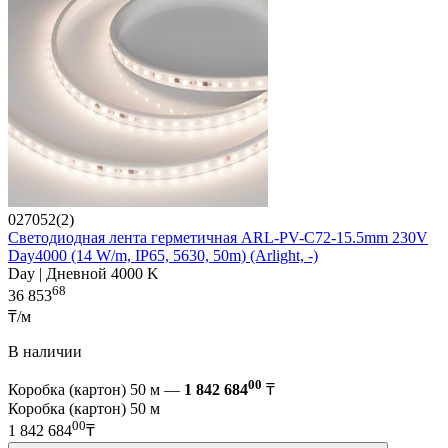
027052(2)
Светодиодная лента герметичная ARL-PV-C72-15.5mm 230V
Day4000 (14 W/m, IP65, 5630, 50m) (Arlight, -)
Day | Дневной 4000 K
68
36 853
₸/м
В наличии
00
Коробка (картон) 50 м —
1 842 684
₸
Коробка (картон) 50 м
00
1 842 684
₸