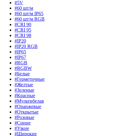
#5V
#60 шт/м
#60 шт/м IP65
#60 шт/м RGB
#CRI 90
#CRI 95
#CRI 98
#IP20
#IP20 RGB
#IP65
#IP67
#RGB
#RGBW
#Белые
#Герметичные
#Желтые
#Зеленые
#Красные
#Мультибелая
#Оранжевые
#Открытые
#Розовые
#Синие
#Узкие
#Широкие