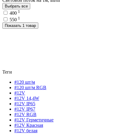
Световой поток на 1м, lm/m
Выбрать все
1
400
1
550
Показать 1 товар
Теги
#120 шт/м
#120 шт/м RGB
#12V
#12V 14,4W
#12V IP65
#12V IP67
#12V RGB
#12V Герметичные
#12V Красная
#12V белая