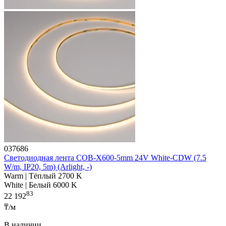
037686
Светодиодная лента COB-X600-5mm 24V White-CDW (7.5
W/m, IP20, 5m) (Arlight, -)
Warm | Тёплый 2700 K
White | Белый 6000 K
83
22 192
₸/м
В наличии