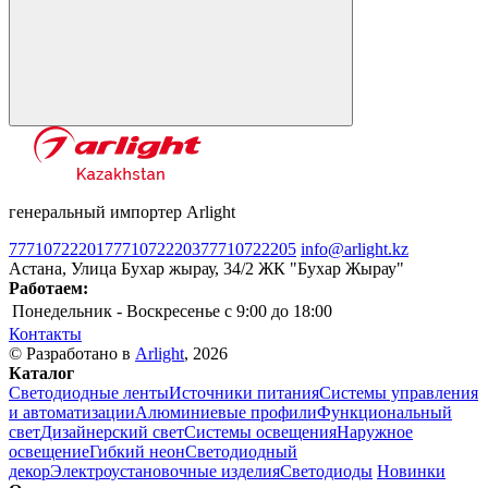
генеральный импортер Arlight
77710722201
77710722203
77710722205
info@arlight.kz
Астана, Улица Бухар жырау, 34/2 ЖК "Бухар Жырау"
Работаем:
Понедельник - Воскресенье
c 9:00 до 18:00
Контакты
© Разработано в
Arlight
, 2026
Каталог
Светодиодные ленты
Источники питания
Системы управления
и автоматизации
Алюминиевые профили
Функциональный
свет
Дизайнерский свет
Системы освещения
Наружное
освещение
Гибкий неон
Светодиодный
декор
Электроустановочные изделия
Светодиоды
Новинки