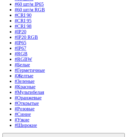
#60 шт/м IP65
#60 шт/м RGB
#CRI 90
#CRI 95
#CRI 98
#IP20
#IP20 RGB
#IP65
#IP67
#RGB
#RGBW
#Белые
#Герметичные
#Желтые
#Зеленые
#Красные
#Мультибелая
#Оранжевые
#Открытые
#Розовые
#Синие
#Узкие
#Широкие