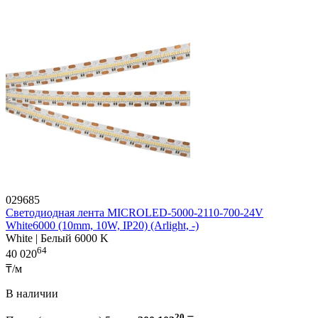
029685
Светодиодная лента MICROLED-5000-2110-700-24V
White6000 (10mm, 10W, IP20) (Arlight, -)
White | Белый 6000 K
64
40 020
₸/м
В наличии
20