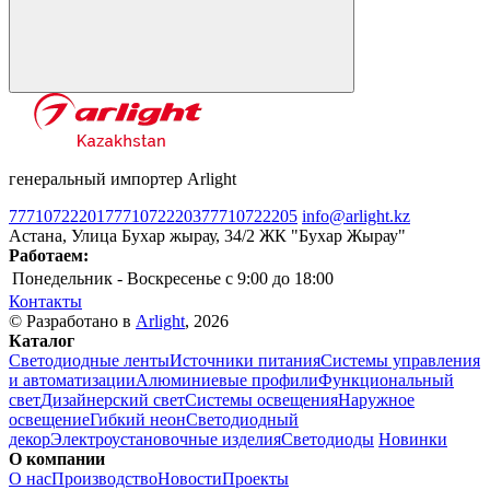
генеральный импортер Arlight
77710722201
77710722203
77710722205
info@arlight.kz
Астана, Улица Бухар жырау, 34/2 ЖК "Бухар Жырау"
Работаем:
Понедельник - Воскресенье
c 9:00 до 18:00
Контакты
© Разработано в
Arlight
, 2026
Каталог
Светодиодные ленты
Источники питания
Системы управления
и автоматизации
Алюминиевые профили
Функциональный
свет
Дизайнерский свет
Системы освещения
Наружное
освещение
Гибкий неон
Светодиодный
декор
Электроустановочные изделия
Светодиоды
Новинки
О компании
О нас
Производство
Новости
Проекты