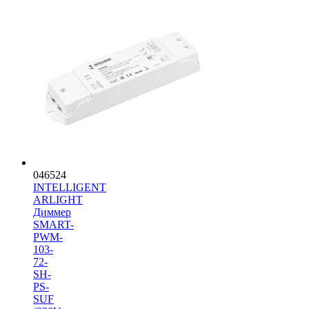
046524
INTELLIGENT
ARLIGHT
Диммер
SMART-
PWM-
103-
72-
SH-
PS-
SUF