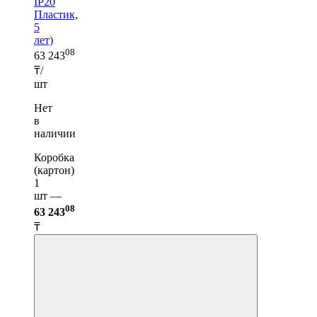
IP20
Пластик,
5
лет)
08
63 243
₸/
шт
Нет
в
наличии
Коробка
(картон)
1
шт —
08
63 243
₸