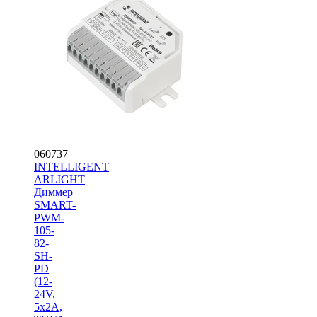
060737
INTELLIGENT
ARLIGHT
Диммер
SMART-
PWM-
105-
82-
SH-
PD
(12-
24V,
5x2A,