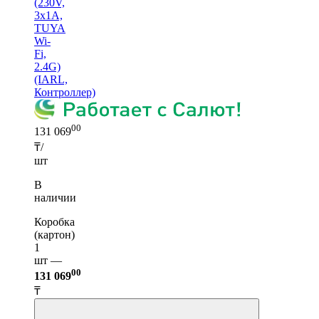
(230V,
3x1A,
TUYA
Wi-
Fi,
2.4G)
(IARL,
Контроллер)
00
131 069
₸/
шт
В
наличии
Коробка
(картон)
1
шт —
00
131 069
₸