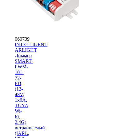
060739
INTELLIGENT
ARLIGHT
Диммер
SMART-
PWM-
101-
72-
PD
(12-
48V,
1x6A,
TUYA
Wi-
Fi,
2.4G)
встраиваемый
(IARL,