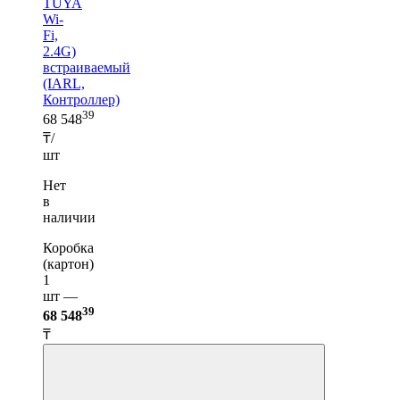
TUYA
Wi-
Fi,
2.4G)
встраиваемый
(IARL,
Контроллер)
39
68 548
₸/
шт
Нет
в
наличии
Коробка
(картон)
1
шт —
39
68 548
₸