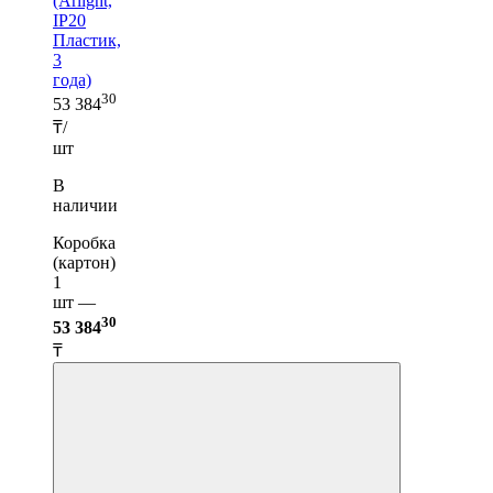
(Arlight,
IP20
Пластик,
3
года)
30
53 384
₸/
шт
В
наличии
Коробка
(картон)
1
шт —
30
53 384
₸