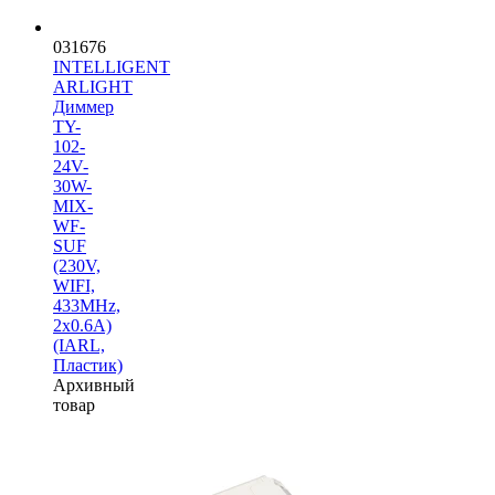
031676
INTELLIGENT
ARLIGHT
Диммер
TY-
102-
24V-
30W-
MIX-
WF-
SUF
(230V,
WIFI,
433MHz,
2x0.6A)
(IARL,
Пластик)
Архивный
товар