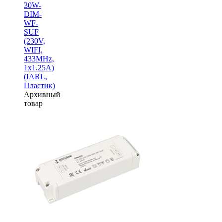
30W-
DIM-
WF-
SUF
(230V,
WIFI,
433MHz,
1х1.25A)
(IARL,
Пластик)
Архивный
товар