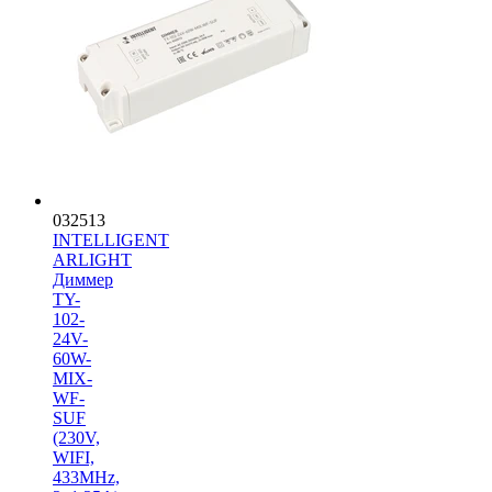
032513
INTELLIGENT
ARLIGHT
Диммер
TY-
102-
24V-
60W-
MIX-
WF-
SUF
(230V,
WIFI,
433MHz,