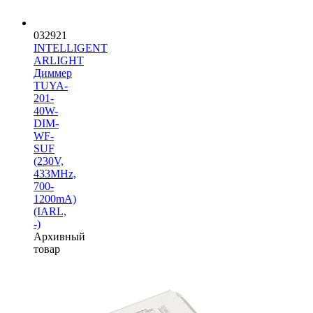
032921
INTELLIGENT
ARLIGHT
Диммер
TUYA-
201-
40W-
DIM-
WF-
SUF
(230V,
433MHz,
700-
1200mA)
(IARL,
-)
Архивный
товар