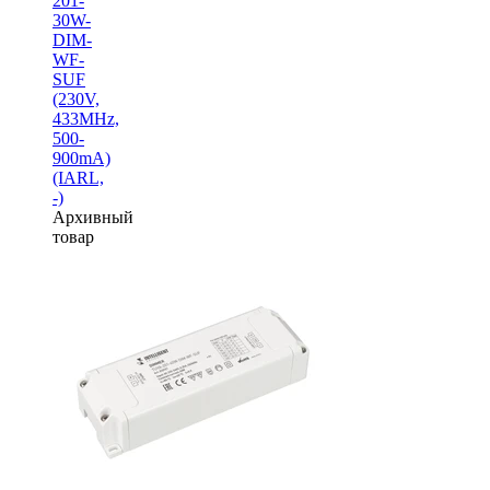
201-
30W-
DIM-
WF-
SUF
(230V,
433MHz,
500-
900mA)
(IARL,
-)
Архивный
товар