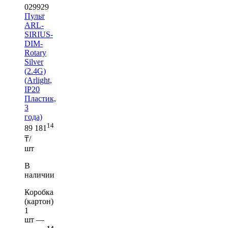
029929
Пульт
ARL-
SIRIUS-
DIM-
Rotary
Silver
(2.4G)
(Arlight,
IP20
Пластик,
3
года)
14
89 181
₸/
шт
В
наличии
Коробка
(картон)
1
шт —