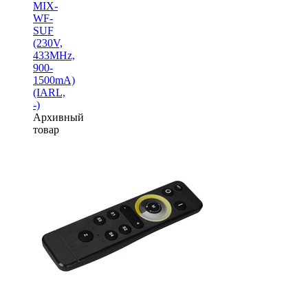
MIX-
WF-
SUF
(230V,
433MHz,
900-
1500mA)
(IARL,
-)
Архивный
товар