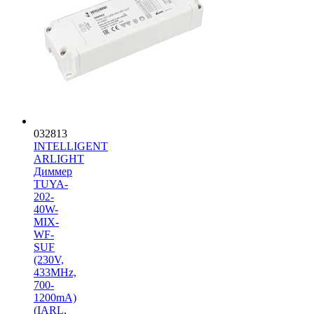
032813
INTELLIGENT
ARLIGHT
Диммер
TUYA-
202-
40W-
MIX-
WF-
SUF
(230V,
433MHz,
700-
1200mA)
(IARL,