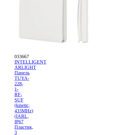
033667
INTELLIGENT
ARLIGHT
Панель
TUYA-
228-
1-
RF-
SUF
(kinetic,
433MHz)
(IARL,
IP67
Пластик,
3