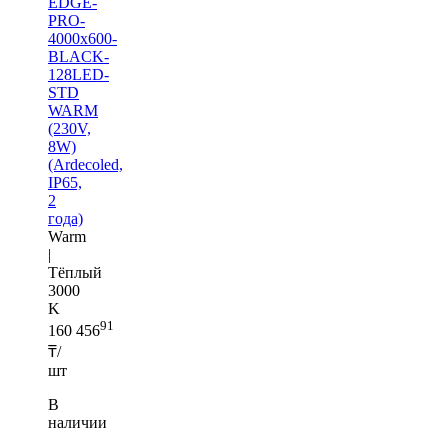
EDGE-
PRO-
4000x600-
BLACK-
128LED-
STD
WARM
(230V,
8W)
(Ardecoled,
IP65,
2
года)
Warm
|
Тёплый
3000
K
91
160 456
₸/
шт
В
наличии