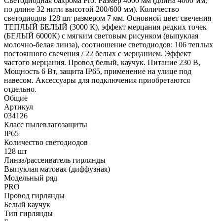
Светодиодная бахрома Pro. Размер 4000 мм (длина 4000 мм,
по длине 32 нити высотой 200/600 мм). Количество
светодиодов 128 шт размером 7 мм. Основной цвет свечения
ТЕПЛЫЙ БЕЛЫЙ (3000 К), эффект мерцания редких точек
(БЕЛЫЙ 6000К) с мягким световым рисунком (выпуклая
молочно-белая линза), соотношение светодиодов: 106 теплых
постоянного свечения / 22 белых с мерцанием. Эффект
частого мерцания. Провод белый, каучук. Питание 230 В,
Мощность 6 Вт, защита IP65, применение на улице под
навесом. Аксессуары для подключения приобретаются
отдельно.
Общие
Артикул
034126
Класс пылевлагозащиты
IP65
Количество светодиодов
128 шт
Линза/рассеиватель гирлянды
Выпуклая матовая (диффузная)
Модельный ряд
PRO
Провод гирлянды
Белый каучук
Тип гирлянды