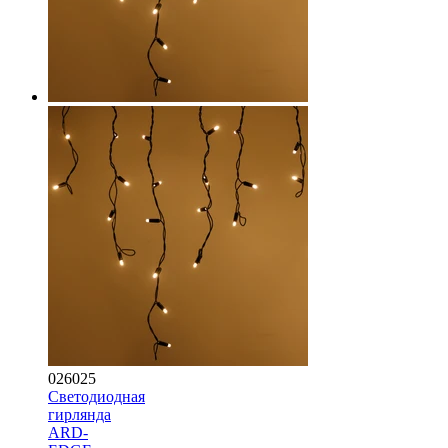
026025
Светодиодная
гирлянда
ARD-