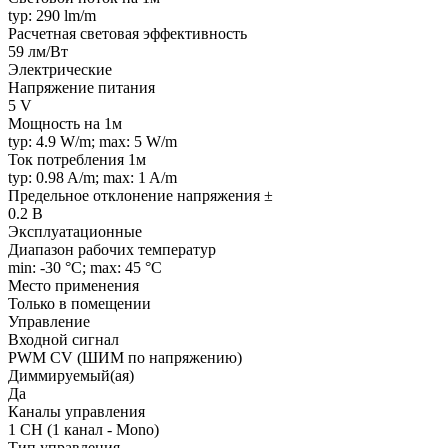
typ: 290 lm/m
Расчетная световая эффективность
59 лм/Вт
Электрические
Напряжение питания
5 V
Мощность на 1м
typ: 4.9 W/m; max: 5 W/m
Ток потребления 1м
typ: 0.98 A/m; max: 1 A/m
Предельное отклонение напряжения ±
0.2 В
Эксплуатационные
Диапазон рабочих температур
min: -30 °C; max: 45 °C
Место применения
Только в помещении
Управление
Входной сигнал
PWM СV (ШИМ по напряжению)
Диммируемый(ая)
Да
Каналы управления
1 CH (1 канал - Mono)
Тип управления