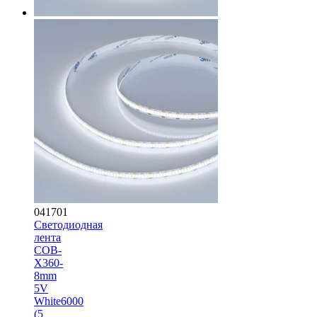
041701
Светодиодная
лента
COB-
X360-
8mm
5V
White6000
(5