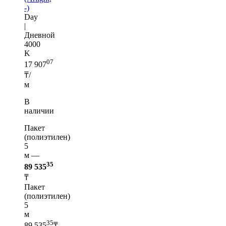
-)
Day
|
Дневной
4000
K
07
17 907
₸/
м
В
наличии
Пакет
(полиэтилен)
5
м —
35
89 535
₸
Пакет
(полиэтилен)
5
м
35
89 535
₸