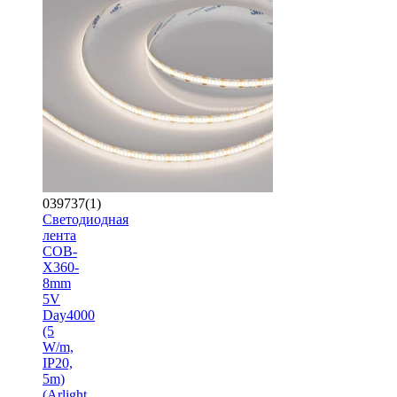
039737(1)
Светодиодная
лента
COB-
X360-
8mm
5V
Day4000
(5
W/m,
IP20,
5m)
(Arlight,