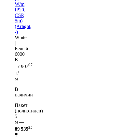
W/m,
IP20,
CSP,
5m)
(Arlight,
-)
White
|
Белый
6000
K
07
17 907
₸/
м
В
наличии
Пакет
(полиэтилен)
5
м —
35
89 535
₸