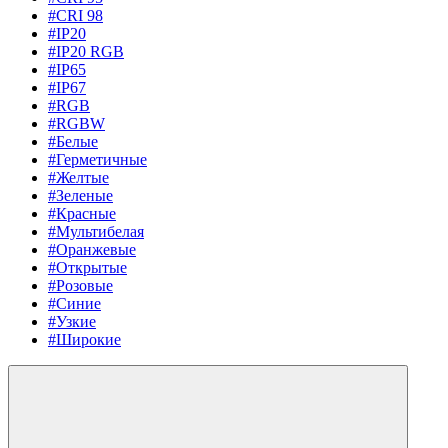
#CRI 98
#IP20
#IP20 RGB
#IP65
#IP67
#RGB
#RGBW
#Белые
#Герметичные
#Желтые
#Зеленые
#Красные
#Мультибелая
#Оранжевые
#Открытые
#Розовые
#Синие
#Узкие
#Широкие