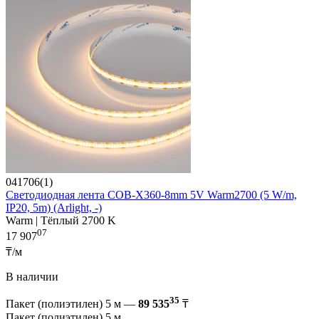
041706(1)
Светодиодная лента COB-X360-8mm 5V Warm2700 (5 W/m,
IP20, 5m) (Arlight, -)
Warm | Тёплый 2700 K
07
17 907
₸/м
В наличии
35
Пакет (полиэтилен) 5 м —
89 535
₸
Пакет (полиэтилен) 5 м