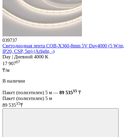
039737
Светодиодная лента COB-X360-8mm 5V Day4000 (5 W/m,
IP20, CSP, 5m) (Arlight, -)
Day | Дневной 4000 K
07
17 907
₸/м
В наличии
35
Пакет (полиэтилен) 5 м —
89 535
₸
Пакет (полиэтилен) 5 м
35
89 535
₸