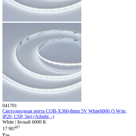
041701
Светодиодная лента COB-X360-8mm 5V White6000 (5 W/m,
IP20, CSP, 5m) (Arlight, -)
White | Белый 6000 K
07
17 907
₸/м