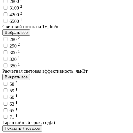
2800
2
3100
2
4200
1
6500
Световой поток на 1м, lm/m
Выбрать все
2
280
2
290
1
300
1
320
1
350
Расчетная световая эффективность, лм/Вт
Выбрать все
2
58
1
59
1
60
1
63
1
65
1
71
Гарантийный срок, год(а)
Показать 7 товаров