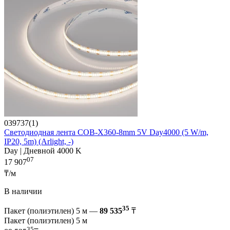
039737(1)
Светодиодная лента COB-X360-8mm 5V Day4000 (5 W/m,
IP20, 5m) (Arlight, -)
Day | Дневной 4000 K
07
17 907
₸/м
В наличии
35
Пакет (полиэтилен) 5 м —
89 535
₸
Пакет (полиэтилен) 5 м
35