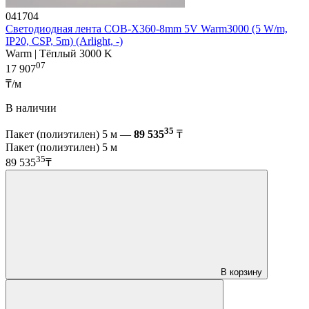
041704
Светодиодная лента COB-X360-8mm 5V Warm3000 (5 W/m,
IP20, CSP, 5m) (Arlight, -)
Warm | Тёплый 3000 K
07
17 907
₸/м
В наличии
35
Пакет (полиэтилен) 5 м —
89 535
₸
Пакет (полиэтилен) 5 м
35
89 535
₸
В корзину