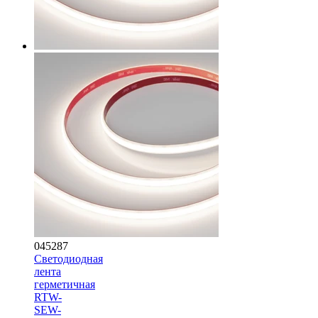
045287
Светодиодная
лента
герметичная
RTW-
SEW-