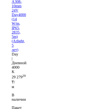
A308-
10mm
24V
Day4000
(14
W/m,
IP65,
2835,
5m)
(Arlight,
5
лет)
Day
|
Дневной
4000
K
29
29 279
₸/
м
В
наличии
Пакет