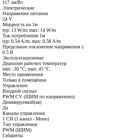
117 лм/Вт
Электрические
Напряжение питания
24 V
Мощность на 1м
typ: 13 W/m; max: 14 W/m
Ток потребления 1м
typ: 0.54 A/m; max: 0.58 A/m
Предельное отклонение напряжения ±
0.5 В
Эксплуатационные
Диапазон рабочих температур
min: -30 °C; max: 45 °C
Место применения
Только в помещении
Управление
Входной сигнал
PWM СV (ШИМ по напряжению)
Диммируемый(ая)
Да
Каналы управления
1 CH (1 канал - Mono)
Тип управления
PWM (ШИМ)
Габариты