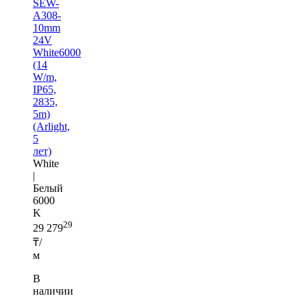
SEW-
A308-
10mm
24V
White6000
(14
W/m,
IP65,
2835,
5m)
(Arlight,
5
лет)
White
|
Белый
6000
K
29
29 279
₸/
м
В
наличии