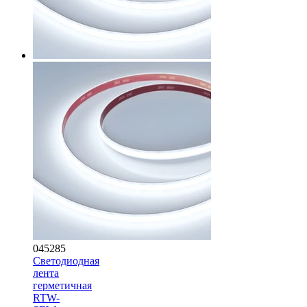
045285
Светодиодная
лента
герметичная
RTW-