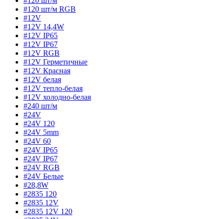
#120 шт/м
#120 шт/м RGB
#12V
#12V 14,4W
#12V IP65
#12V IP67
#12V RGB
#12V Герметичные
#12V Красная
#12V белая
#12V тепло-белая
#12V холодно-белая
#240 шт/м
#24V
#24V 120
#24V 5mm
#24V 60
#24V IP65
#24V IP67
#24V RGB
#24V Белые
#28,8W
#2835 120
#2835 12V
#2835 12V 120