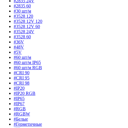
#2835 24V
#2835 60
#30 шт/м
#3528 120
#3528 12V 120
#3528 12V 60
#3528 24V
#3528 60
#36V
#48V
#5V
#60 шт/м
#60 шт/м IP65
#60 шт/м RGB
#CRI 90
#CRI 95
#CRI 98
#IP20
#IP20 RGB
#IP65
#IP67
#RGB
#RGBW
#Белые
#Герметичные