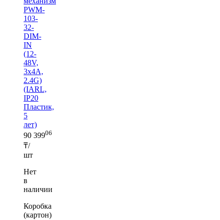
механизм
PWM-
103-
32-
DIM-
IN
(12-
48V,
3х4A,
2.4G)
(IARL,
IP20
Пластик,
5
лет)
06
90 399
₸/
шт
Нет
в
наличии
Коробка
(картон)