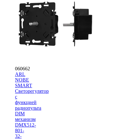
060662
ARL
NOBE
SMART
Светорегулятор
с
функцией
радиопульта
DIM
механизм
DMX512-
801-
32-