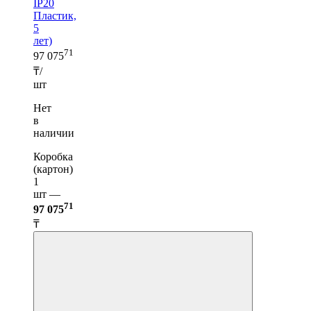
IP20
Пластик,
5
лет)
71
97 075
₸/
шт
Нет
в
наличии
Коробка
(картон)
1
шт —
71
97 075
₸