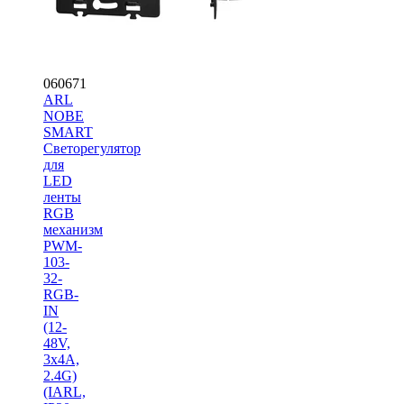
060671
ARL
NOBE
SMART
Светорегулятор
для
LED
ленты
RGB
механизм
PWM-
103-
32-
RGB-
IN
(12-
48V,
3x4A,
2.4G)
(IARL,