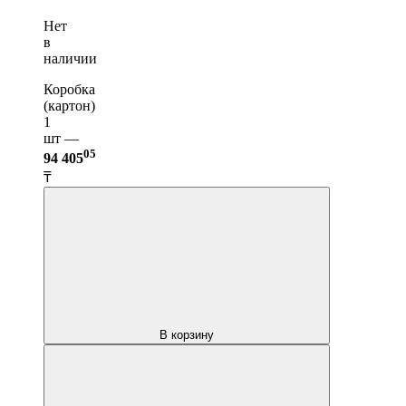
Нет
в
наличии
Коробка
(картон)
1
шт —
05
94 405
₸
В корзину