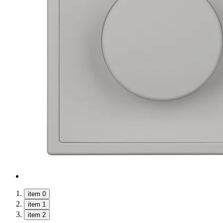
item 0
item 1
item 2