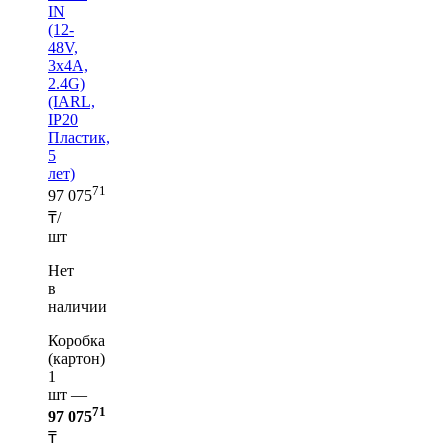
IN
(12-
48V,
3x4A,
2.4G)
(IARL,
IP20
Пластик,
5
лет)
71
97 075
₸/
шт
Нет
в
наличии
Коробка
(картон)
1
шт —
71
97 075
₸