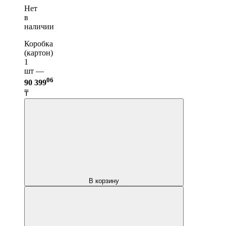
Нет
в
наличии
Коробка
(картон)
1
шт —
06
90 399
₸
В корзину