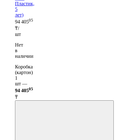
Пластик,
5
лет)
05
94 405
₸/
шт
Нет
в
наличии
Коробка
(картон)
1
шт —
05
94 405
₸