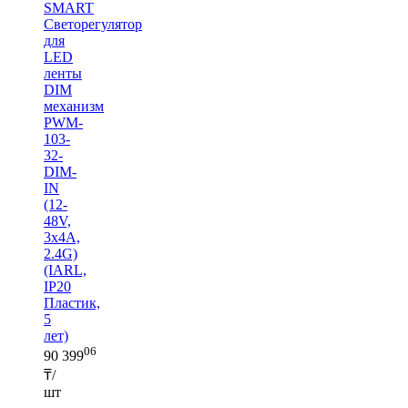
SMART
Светорегулятор
для
LED
ленты
DIM
механизм
PWM-
103-
32-
DIM-
IN
(12-
48V,
3х4A,
2.4G)
(IARL,
IP20
Пластик,
5
лет)
06
90 399
₸/
шт