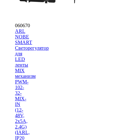
060670
ARL
NOBE
SMART
Светорегулятор
для
LED
ленты
MIX
механизм
PWM-
102-
32-
MIX-
IN
(12-
48V,
2x5A,
2.4G)
(IARL,
IP20