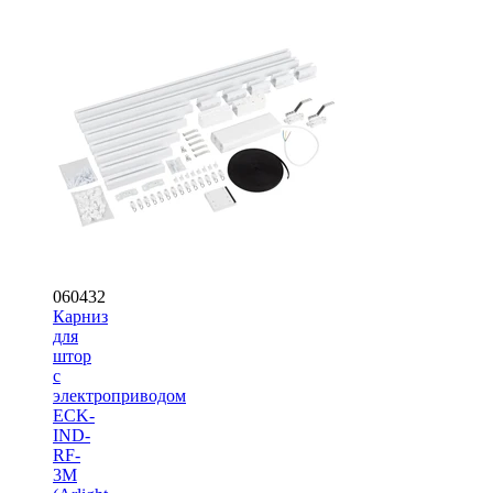
060432
Карниз
для
штор
с
электроприводом
ECK-
IND-
RF-
3M