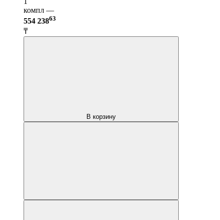
1
компл —
63
554 238
₸
В корзину