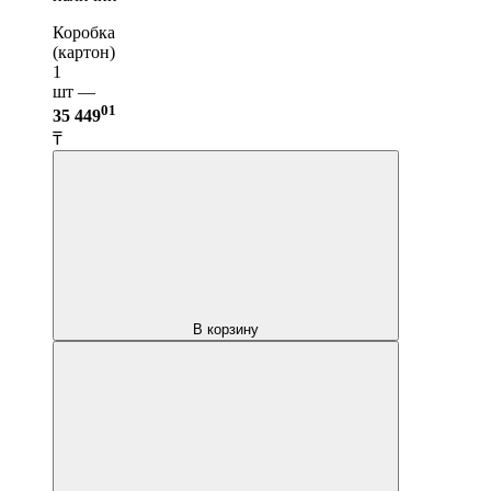
Коробка
(картон)
1
шт —
01
35 449
₸
В корзину