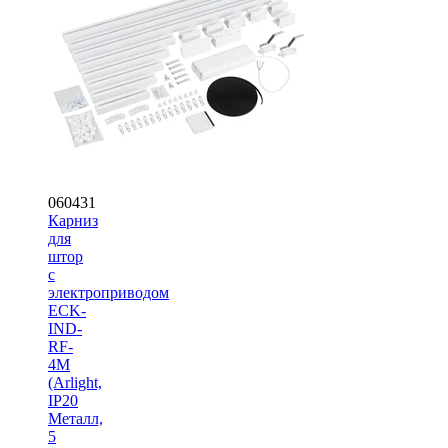
060431
Карниз
для
штор
с
электроприводом
ECK-
IND-
RF-
4M
(Arlight,
IP20
Металл,
5