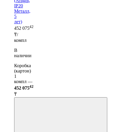
(Arlight,
IP20
Металл,
5
лет)
42
452 075
₸/
компл
В
наличии
Коробка
(картон)
1
компл —
42
452 075
₸