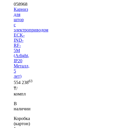
058968
Карниз
для
штор
с
электроприводом
ECK-
IND-
RF-
5M
(Arlight,
IP20
Металл,
5
лет)
63
554 238
₸/
компл
В
наличии
Коробка
(картон)