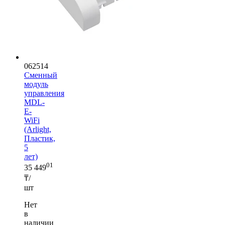
062514
Сменный
модуль
управления
MDL-
E-
WiFi
(Arlight,
Пластик,
5
лет)
01
35 449
₸/
шт
Нет
в
наличии