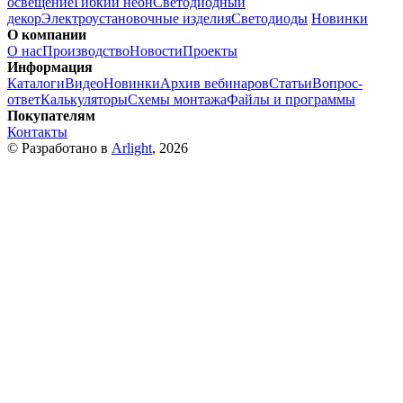
освещение
Гибкий неон
Светодиодный
декор
Электроустановочные изделия
Светодиоды
Новинки
О компании
О нас
Производство
Новости
Проекты
Информация
Каталоги
Видео
Новинки
Архив вебинаров
Статьи
Вопрос-
ответ
Калькуляторы
Схемы монтажа
Файлы и программы
Покупателям
Контакты
© Разработано в
Arlight
, 2026