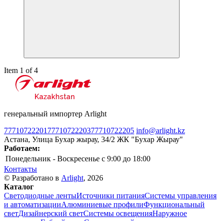
Item 1 of 4
генеральный импортер Arlight
77710722201
77710722203
77710722205
info@arlight.kz
Астана, Улица Бухар жырау, 34/2 ЖК "Бухар Жырау"
Работаем:
Понедельник - Воскресенье
c 9:00 до 18:00
Контакты
© Разработано в
Arlight
, 2026
Каталог
Светодиодные ленты
Источники питания
Системы управления
и автоматизации
Алюминиевые профили
Функциональный
свет
Дизайнерский свет
Системы освещения
Наружное