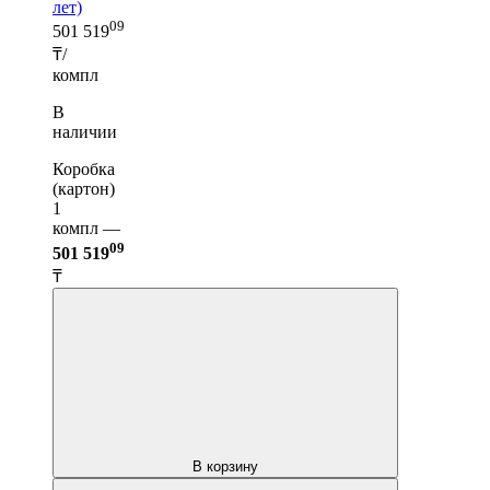
лет)
09
501 519
₸/
компл
В
наличии
Коробка
(картон)
1
компл —
09
501 519
₸
В корзину