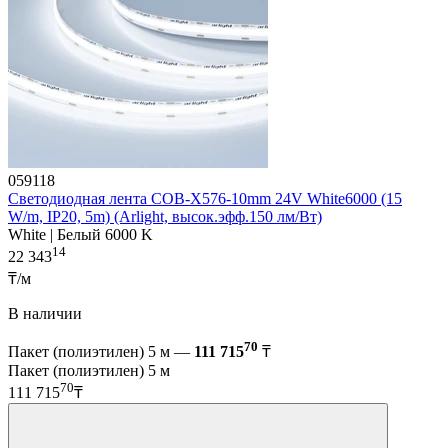
059118
Светодиодная лента COB-X576-10mm 24V White6000 (15
W/m, IP20, 5m) (Arlight, высок.эфф.150 лм/Вт)
White | Белый 6000 K
14
22 343
₸/м
В наличии
70
Пакет (полиэтилен) 5 м —
111 715
₸
Пакет (полиэтилен) 5 м
70
111 715
₸