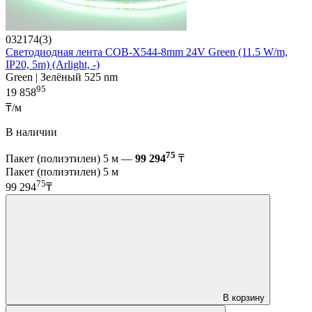
032174(3)
Светодиодная лента COB-X544-8mm 24V Green (11.5 W/m,
IP20, 5m) (Arlight, -)
Green | Зелёный 525 nm
95
19 858
₸/м
В наличии
75
Пакет (полиэтилен) 5 м —
99 294
₸
Пакет (полиэтилен) 5 м
75
99 294
₸
В корзину