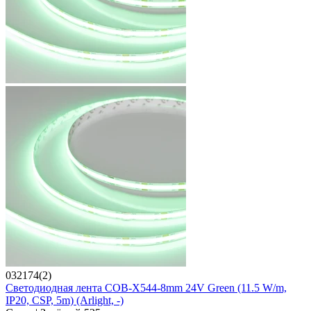
032174(2)
Светодиодная лента COB-X544-8mm 24V Green (11.5 W/m,
IP20, CSP, 5m) (Arlight, -)