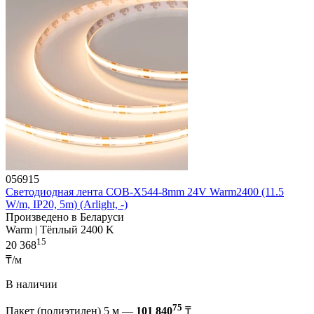
056915
Светодиодная лента COB-X544-8mm 24V Warm2400 (11.5
W/m, IP20, 5m) (Arlight, -)
Произведено в Беларуси
Warm | Тёплый 2400 K
15
20 368
₸/м
В наличии
75
Пакет (полиэтилен) 5 м —
101 840
₸