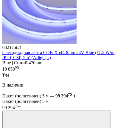
032175(2)
Светодиодная лента COB-X544-8mm 24V Blue (11.5 W/m,
IP20, CSP, 5m) (Arlight, -)
Blue | Синий 470 nm
95
19 858
₸/м
В наличии
75
Пакет (полиэтилен) 5 м —
99 294
₸
Пакет (полиэтилен) 5 м
75
99 294
₸