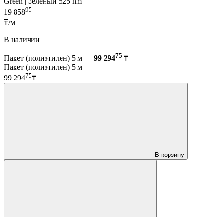
Green | Зелёный 525 nm
95
19 858
₸/м
В наличии
75
Пакет (полиэтилен) 5 м —
99 294
₸
Пакет (полиэтилен) 5 м
75
99 294
₸
В корзину