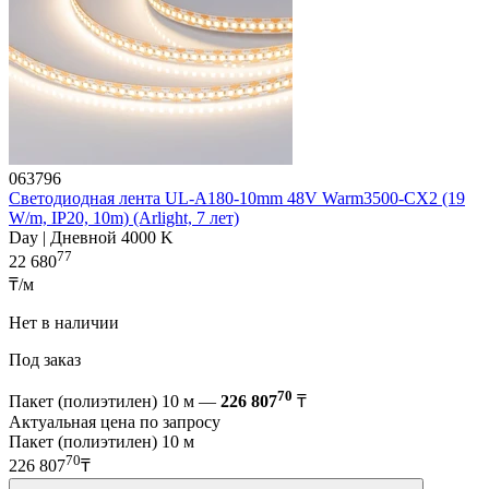
063796
Светодиодная лента UL-A180-10mm 48V Warm3500-CX2 (19
W/m, IP20, 10m) (Arlight, 7 лет)
Day | Дневной 4000 K
77
22 680
₸/м
Нет в наличии
Под заказ
70
Пакет (полиэтилен) 10 м —
226 807
₸
Актуальная цена по запросу
Пакет (полиэтилен) 10 м
70
226 807
₸