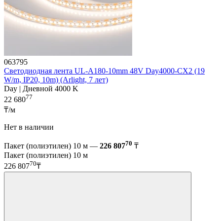
063795
Светодиодная лента UL-A180-10mm 48V Day4000-CX2 (19
W/m, IP20, 10m) (Arlight, 7 лет)
Day | Дневной 4000 K
77
22 680
₸/м
Нет в наличии
70
Пакет (полиэтилен) 10 м —
226 807
₸
Пакет (полиэтилен) 10 м
70
226 807
₸