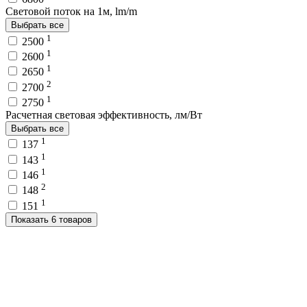
Световой поток на 1м, lm/m
Выбрать все
1
2500
1
2600
1
2650
2
2700
1
2750
Расчетная световая эффективность, лм/Вт
Выбрать все
1
137
1
143
1
146
2
148
1
151
Показать 6 товаров