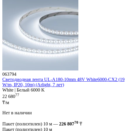
063794
Светодиодная лента UL-A180-10mm 48V White6000-CX2 (19
W/m, IP20, 10m) (Arlight, 7 лет)
White | Белый 6000 K
77
22 680
₸/м
Нет в наличии
70
Пакет (полиэтилен) 10 м —
226 807
₸
Пакет (полиэтилен) 10 м