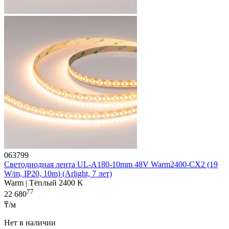
063799
Светодиодная лента UL-A180-10mm 48V Warm2400-CX2 (19
W/m, IP20, 10m) (Arlight, 7 лет)
Warm | Тёплый 2400 K
77
22 680
₸/м
Нет в наличии