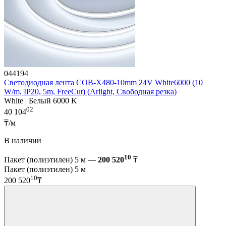
044194
Светодиодная лента COB-X480-10mm 24V White6000 (10
W/m, IP20, 5m, FreeCut) (Arlight, Свободная резка)
White | Белый 6000 K
02
40 104
₸/м
В наличии
10
Пакет (полиэтилен) 5 м —
200 520
₸
Пакет (полиэтилен) 5 м
10
200 520
₸