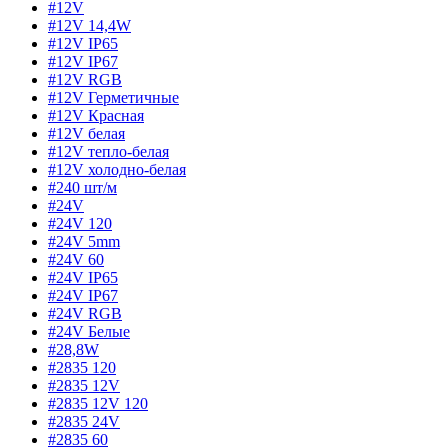
#12V
#12V 14,4W
#12V IP65
#12V IP67
#12V RGB
#12V Герметичные
#12V Красная
#12V белая
#12V тепло-белая
#12V холодно-белая
#240 шт/м
#24V
#24V 120
#24V 5mm
#24V 60
#24V IP65
#24V IP67
#24V RGB
#24V Белые
#28,8W
#2835 120
#2835 12V
#2835 12V 120
#2835 24V
#2835 60