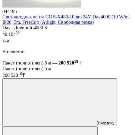
044195
Светодиодная лента COB-X480-10mm 24V Day4000 (10 W/m,
IP20, 5m, FreeCut) (Arlight, Свободная резка)
Day | Дневной 4000 K
02
40 104
₸/м
В наличии
10
Пакет (полиэтилен) 5 м —
200 520
₸
Пакет (полиэтилен) 5 м
10
200 520
₸
В корзину