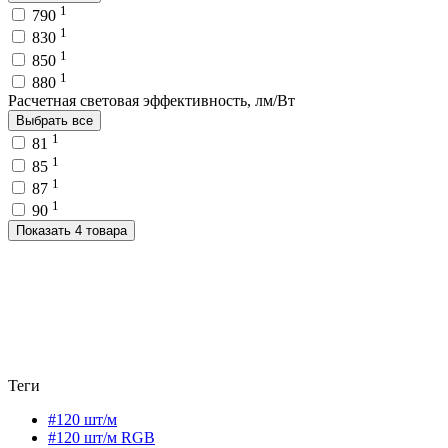
1
790
1
830
1
850
1
880
Расчетная световая эффективность, лм/Вт
Выбрать все
1
81
1
85
1
87
1
90
Показать 4 товара
Теги
#120 шт/м
#120 шт/м RGB