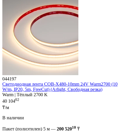
044197
Светодиодная лента COB-X480-10mm 24V Warm2700 (10
W/m, IP20, 5m, FreeCut) (Arlight, Свободная резка)
Warm | Тёплый 2700 K
02
40 104
₸/м
В наличии
10
Пакет (полиэтилен) 5 м —
200 520
₸