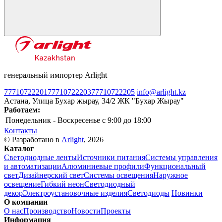
генеральный импортер Arlight
77710722201
77710722203
77710722205
info@arlight.kz
Астана, Улица Бухар жырау, 34/2 ЖК "Бухар Жырау"
Работаем:
Понедельник - Воскресенье
c 9:00 до 18:00
Контакты
© Разработано в
Arlight
, 2026
Каталог
Светодиодные ленты
Источники питания
Системы управления
и автоматизации
Алюминиевые профили
Функциональный
свет
Дизайнерский свет
Системы освещения
Наружное
освещение
Гибкий неон
Светодиодный
декор
Электроустановочные изделия
Светодиоды
Новинки
О компании
О нас
Производство
Новости
Проекты
Информация