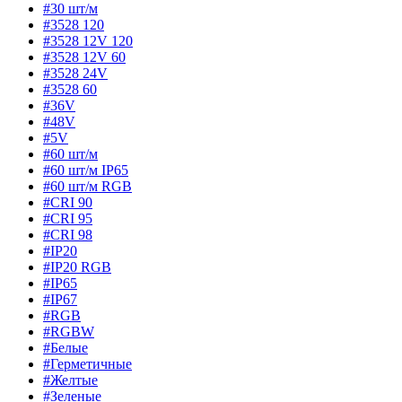
#30 шт/м
#3528 120
#3528 12V 120
#3528 12V 60
#3528 24V
#3528 60
#36V
#48V
#5V
#60 шт/м
#60 шт/м IP65
#60 шт/м RGB
#CRI 90
#CRI 95
#CRI 98
#IP20
#IP20 RGB
#IP65
#IP67
#RGB
#RGBW
#Белые
#Герметичные
#Желтые
#Зеленые