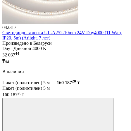
042317
Светодиодная лента UL-A252-10mm 24V Day4000 (11 W/m,
IP20, 5m) (Arlight, 7 лет)
Произведено в Беларуси
Day | Дневной 4000 K
44
32 037
₸/м
В наличии
20
Пакет (полиэтилен) 5 м —
160 187
₸
Пакет (полиэтилен) 5 м
20
160 187
₸