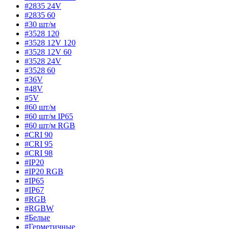
#2835 24V
#2835 60
#30 шт/м
#3528 120
#3528 12V 120
#3528 12V 60
#3528 24V
#3528 60
#36V
#48V
#5V
#60 шт/м
#60 шт/м IP65
#60 шт/м RGB
#CRI 90
#CRI 95
#CRI 98
#IP20
#IP20 RGB
#IP65
#IP67
#RGB
#RGBW
#Белые
#Герметичные