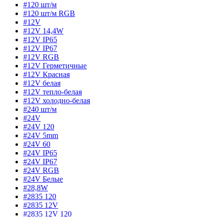
#120 шт/м
#120 шт/м RGB
#12V
#12V 14,4W
#12V IP65
#12V IP67
#12V RGB
#12V Герметичные
#12V Красная
#12V белая
#12V тепло-белая
#12V холодно-белая
#240 шт/м
#24V
#24V 120
#24V 5mm
#24V 60
#24V IP65
#24V IP67
#24V RGB
#24V Белые
#28,8W
#2835 120
#2835 12V
#2835 12V 120