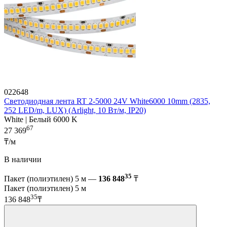
022648
Светодиодная лента RT 2-5000 24V White6000 10mm (2835,
252 LED/m, LUX) (Arlight, 10 Вт/м, IP20)
White | Белый 6000 K
67
27 369
₸/м
В наличии
35
Пакет (полиэтилен) 5 м —
136 848
₸
Пакет (полиэтилен) 5 м
35
136 848
₸