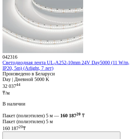
042316
Светодиодная лента UL-A252-10mm 24V Day5000 (11 W/m,
IP20, 5m) (Arlight, 7 лет)
Произведено в Беларуси
Day | Дневной 5000 K
44
32 037
₸/м
В наличии
20
Пакет (полиэтилен) 5 м —
160 187
₸
Пакет (полиэтилен) 5 м
20
160 187
₸