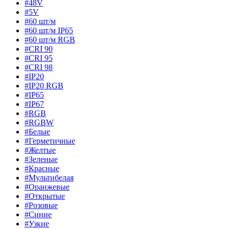
#48V
#5V
#60 шт/м
#60 шт/м IP65
#60 шт/м RGB
#CRI 90
#CRI 95
#CRI 98
#IP20
#IP20 RGB
#IP65
#IP67
#RGB
#RGBW
#Белые
#Герметичные
#Желтые
#Зеленые
#Красные
#Мультибелая
#Оранжевые
#Открытые
#Розовые
#Синие
#Узкие