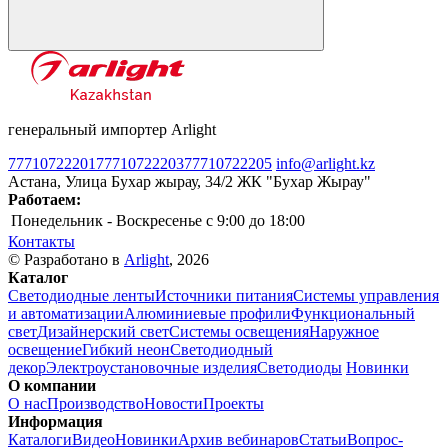
генеральный импортер Arlight
77710722201
77710722203
77710722205
info@arlight.kz
Астана, Улица Бухар жырау, 34/2 ЖК "Бухар Жырау"
Работаем:
Понедельник - Воскресенье
c 9:00 до 18:00
Контакты
© Разработано в
Arlight
, 2026
Каталог
Светодиодные ленты
Источники питания
Системы управления
и автоматизации
Алюминиевые профили
Функциональный
свет
Дизайнерский свет
Системы освещения
Наружное
освещение
Гибкий неон
Светодиодный
декор
Электроустановочные изделия
Светодиоды
Новинки
О компании
О нас
Производство
Новости
Проекты
Информация
Каталоги
Видео
Новинки
Архив вебинаров
Статьи
Вопрос-