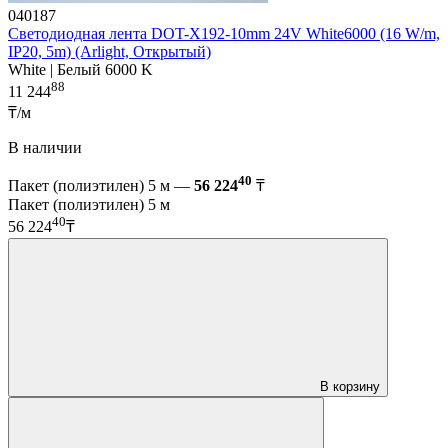
040187
Светодиодная лента DOT-X192-10mm 24V White6000 (16 W/m,
IP20, 5m) (Arlight, Открытый)
White | Белый 6000 K
88
11 244
₸/м
В наличии
40
Пакет (полиэтилен) 5 м —
56 224
₸
Пакет (полиэтилен) 5 м
40
56 224
₸
В корзину