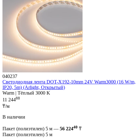
040237
Светодиодная лента DOT-X192-10mm 24V Warm3000 (16 W/m,
IP20, 5m) (Arlight, Открытый)
Warm | Тёплый 3000 K
88
11 244
₸/м
В наличии
40
Пакет (полиэтилен) 5 м —
56 224
₸
Пакет (полиэтилен) 5 м