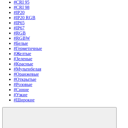
#CRI 95
#CRI 98
#IP20
#IP20 RGB
#IP65
#IP67
#RGB
#RGBW
#Белые
#Герметичные
#Желтые
#Зеленые
#Красные
#Мультибелая
#Оранжевые
#Открытые
#Розовые
#Синие
#Узкие
#Широкие