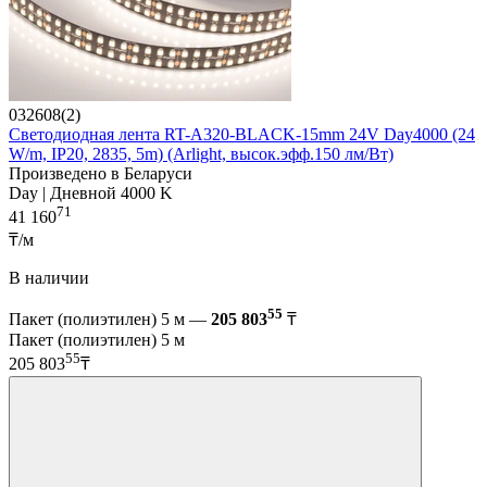
032608(2)
Светодиодная лента RT-A320-BLACK-15mm 24V Day4000 (24
W/m, IP20, 2835, 5m) (Arlight, высок.эфф.150 лм/Вт)
Произведено в Беларуси
Day | Дневной 4000 K
71
41 160
₸/м
В наличии
55
Пакет (полиэтилен) 5 м —
205 803
₸
Пакет (полиэтилен) 5 м
55
205 803
₸