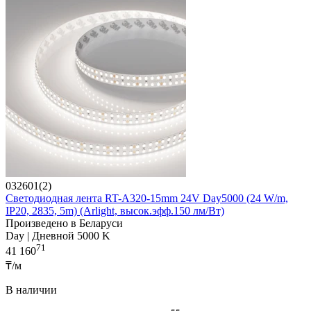
032601(2)
Светодиодная лента RT-A320-15mm 24V Day5000 (24 W/m,
IP20, 2835, 5m) (Arlight, высок.эфф.150 лм/Вт)
Произведено в Беларуси
Day | Дневной 5000 K
71
41 160
₸/м
В наличии