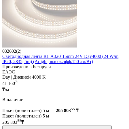
032602(2)
Светодиодная лента RT-A320-15mm 24V Day4000 (24 W/m,
IP20, 2835, 5m) (Arlight, высок.эфф.150 лм/Вт)
Произведено в Беларуси
ЕАЭС
Day | Дневной 4000 K
71
41 160
₸/м
В наличии
55
Пакет (полиэтилен) 5 м —
205 803
₸
Пакет (полиэтилен) 5 м
55
205 803
₸