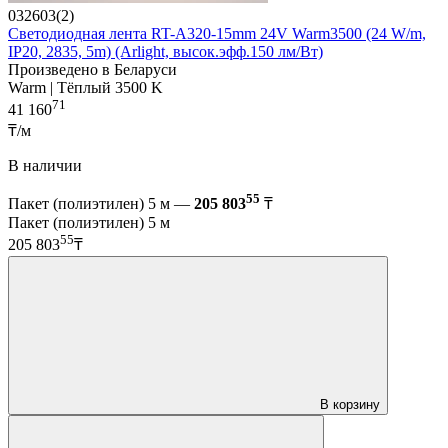
032603(2)
Светодиодная лента RT-A320-15mm 24V Warm3500 (24 W/m,
IP20, 2835, 5m) (Arlight, высок.эфф.150 лм/Вт)
Произведено в Беларуси
Warm | Тёплый 3500 K
71
41 160
₸/м
В наличии
55
Пакет (полиэтилен) 5 м —
205 803
₸
Пакет (полиэтилен) 5 м
55
205 803
₸
В корзину