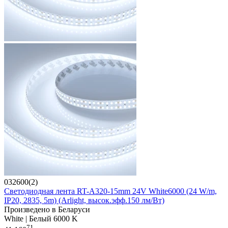
032600(2)
Светодиодная лента RT-A320-15mm 24V White6000 (24 W/m,
IP20, 2835, 5m) (Arlight, высок.эфф.150 лм/Вт)
Произведено в Беларуси
White | Белый 6000 K
71