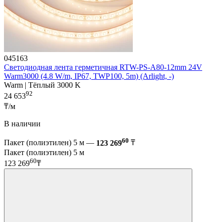
045163
Светодиодная лента герметичная RTW-PS-A80-12mm 24V
Warm3000 (4.8 W/m, IP67, TWP100, 5m) (Arlight, -)
Warm | Тёплый 3000 K
92
24 653
₸/м
В наличии
60
Пакет (полиэтилен) 5 м —
123 269
₸
Пакет (полиэтилен) 5 м
60
123 269
₸