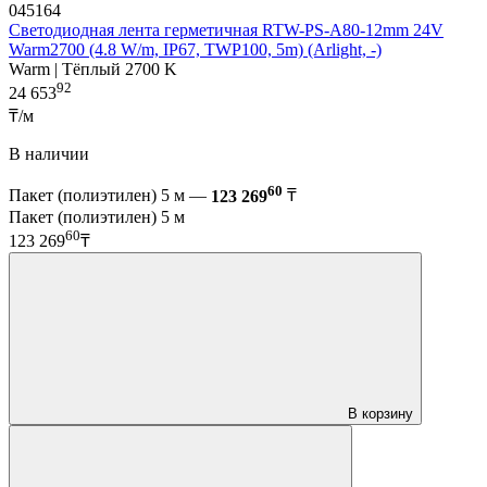
045164
Светодиодная лента герметичная RTW-PS-A80-12mm 24V
Warm2700 (4.8 W/m, IP67, TWP100, 5m) (Arlight, -)
Warm | Тёплый 2700 K
92
24 653
₸/м
В наличии
60
Пакет (полиэтилен) 5 м —
123 269
₸
Пакет (полиэтилен) 5 м
60
123 269
₸
В корзину