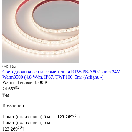
045162
Светодиодная лента герметичная RTW-PS-A80-12mm 24V
Warm3500 (4.8 W/m, IP67, TWP100, 5m) (Arlight, -)
Warm | Тёплый 3500 K
92
24 653
₸/м
В наличии
60
Пакет (полиэтилен) 5 м —
123 269
₸
Пакет (полиэтилен) 5 м
60
123 269
₸