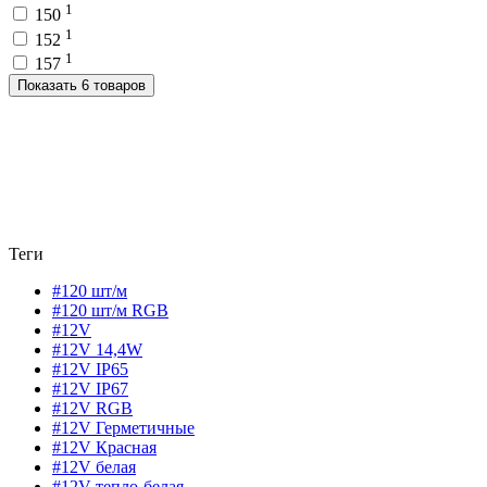
1
150
1
152
1
157
Показать 6 товаров
Теги
#120 шт/м
#120 шт/м RGB
#12V
#12V 14,4W
#12V IP65
#12V IP67
#12V RGB
#12V Герметичные
#12V Красная
#12V белая
#12V тепло-белая