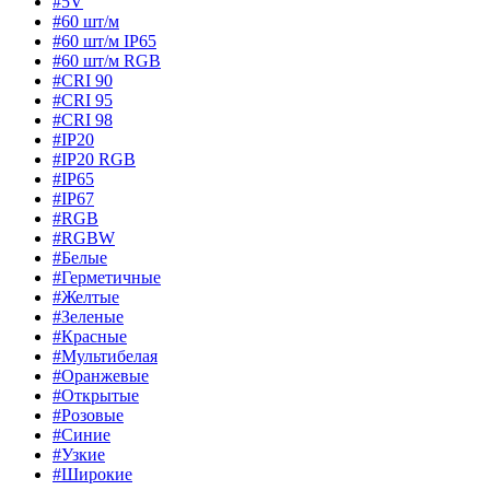
#5V
#60 шт/м
#60 шт/м IP65
#60 шт/м RGB
#CRI 90
#CRI 95
#CRI 98
#IP20
#IP20 RGB
#IP65
#IP67
#RGB
#RGBW
#Белые
#Герметичные
#Желтые
#Зеленые
#Красные
#Мультибелая
#Оранжевые
#Открытые
#Розовые
#Синие
#Узкие
#Широкие