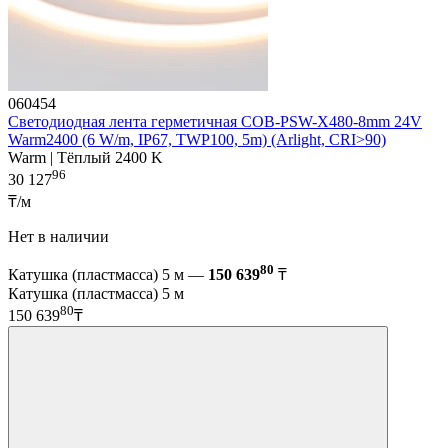
060454
Светодиодная лента герметичная COB-PSW-X480-8mm 24V
Warm2400 (6 W/m, IP67, TWP100, 5m) (Arlight, CRI>90)
Warm | Тёплый 2400 K
96
30 127
₸/м
Нет в наличии
80
Катушка (пластмасса) 5 м —
150 639
₸
Катушка (пластмасса) 5 м
80
150 639
₸