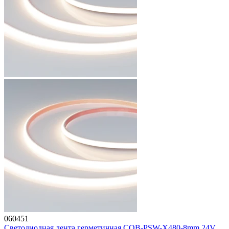
060451
Светодиодная лента герметичная COB-PSW-X480-8mm 24V