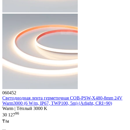
060452
Светодиодная лента герметичная COB-PSW-X480-8mm 24V
Warm3000 (6 W/m, IP67, TWP100, 5m) (Arlight, CRI>90)
Warm | Тёплый 3000 K
96
30 127
₸/м