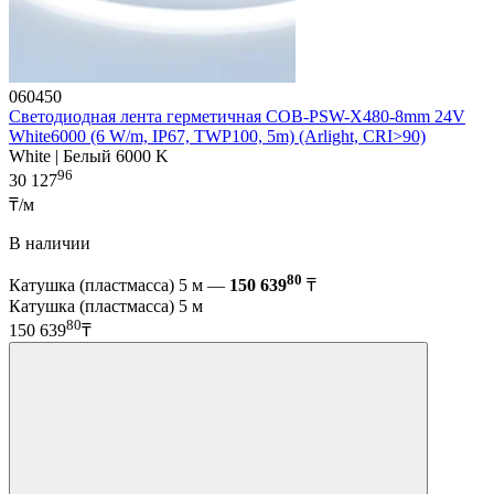
060450
Светодиодная лента герметичная COB-PSW-X480-8mm 24V
White6000 (6 W/m, IP67, TWP100, 5m) (Arlight, CRI>90)
White | Белый 6000 K
96
30 127
₸/м
В наличии
80
Катушка (пластмасса) 5 м —
150 639
₸
Катушка (пластмасса) 5 м
80
150 639
₸