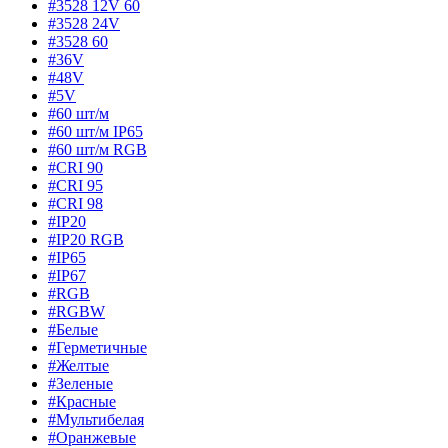
#3528 12V 60
#3528 24V
#3528 60
#36V
#48V
#5V
#60 шт/м
#60 шт/м IP65
#60 шт/м RGB
#CRI 90
#CRI 95
#CRI 98
#IP20
#IP20 RGB
#IP65
#IP67
#RGB
#RGBW
#Белые
#Герметичные
#Желтые
#Зеленые
#Красные
#Мультибелая
#Оранжевые