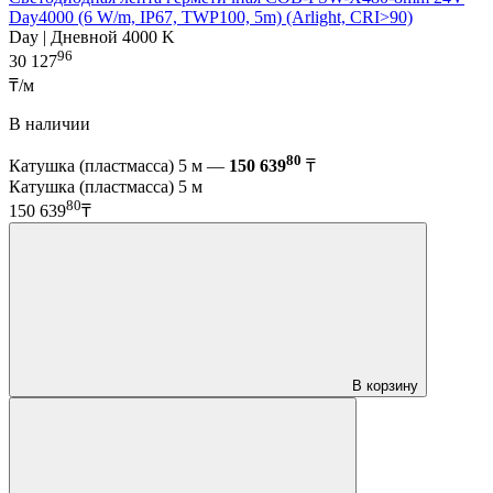
Day4000 (6 W/m, IP67, TWP100, 5m) (Arlight, CRI>90)
Day | Дневной 4000 K
96
30 127
₸/м
В наличии
80
Катушка (пластмасса) 5 м —
150 639
₸
Катушка (пластмасса) 5 м
80
150 639
₸
В корзину