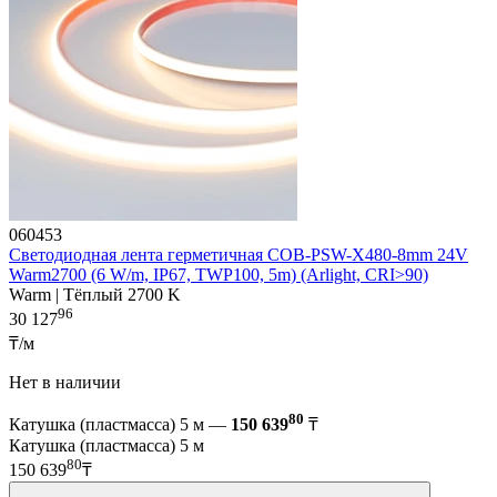
060453
Светодиодная лента герметичная COB-PSW-X480-8mm 24V
Warm2700 (6 W/m, IP67, TWP100, 5m) (Arlight, CRI>90)
Warm | Тёплый 2700 K
96
30 127
₸/м
Нет в наличии
80
Катушка (пластмасса) 5 м —
150 639
₸
Катушка (пластмасса) 5 м
80
150 639
₸