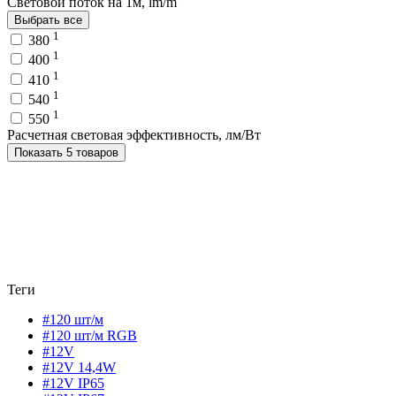
Световой поток на 1м, lm/m
Выбрать все
1
380
1
400
1
410
1
540
1
550
Расчетная световая эффективность, лм/Вт
Показать 5 товаров
Теги
#120 шт/м
#120 шт/м RGB
#12V
#12V 14,4W
#12V IP65