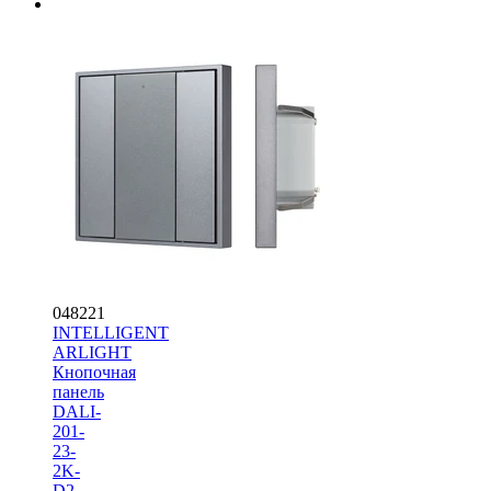
048221
INTELLIGENT
ARLIGHT
Кнопочная
панель
DALI-
201-
23-
2K-
D2-