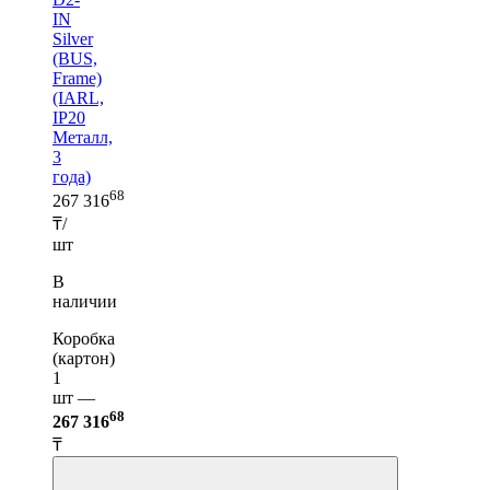
IN
Silver
(BUS,
Frame)
(IARL,
IP20
Металл,
3
года)
68
267 316
₸/
шт
В
наличии
Коробка
(картон)
1
шт —
68
267 316
₸