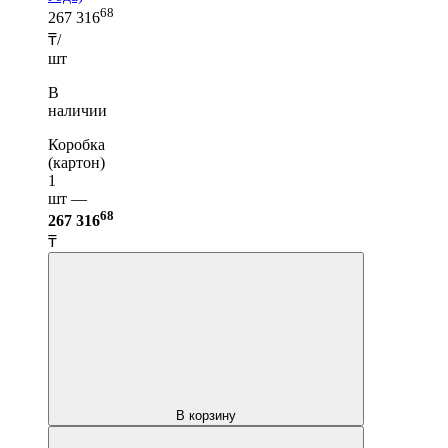
68
267 316
₸/
шт
В
наличии
Коробка
(картон)
1
шт —
68
267 316
₸
В корзину