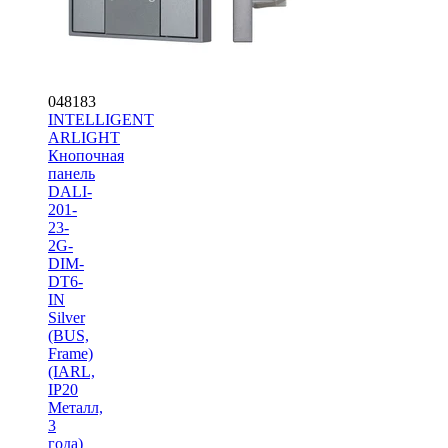
048183
INTELLIGENT
ARLIGHT
Кнопочная
панель
DALI-
201-
23-
2G-
DIM-
DT6-
IN
Silver
(BUS,
Frame)
(IARL,
IP20
Металл,
3
года)