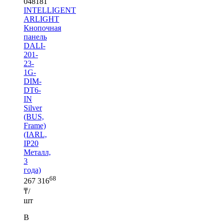
048181
INTELLIGENT
ARLIGHT
Кнопочная
панель
DALI-
201-
23-
1G-
DIM-
DT6-
IN
Silver
(BUS,
Frame)
(IARL,
IP20
Металл,
3
года)
68
267 316
₸/
шт
В