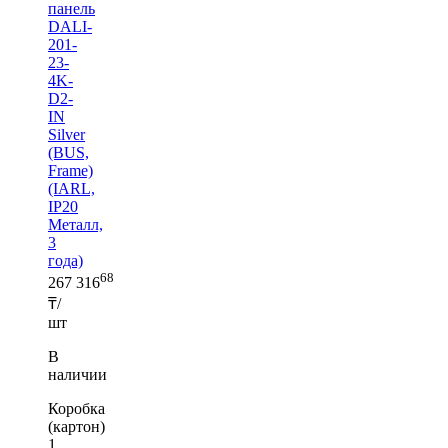
панель
DALI-
201-
23-
4K-
D2-
IN
Silver
(BUS,
Frame)
(IARL,
IP20
Металл,
3
года)
68
267 316
₸/
шт
В
наличии
Коробка
(картон)
1