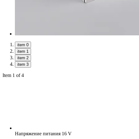
item 0
item 1
item 2
item 3
Item 1 of 4
Напряжение питания
16 V