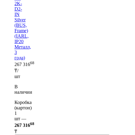
2K-
D2-
IN
Silver
(BUS,
Frame)
(IARL,
IP20
Металл,
3
года)
68
267 316
₸/
шт
В
наличии
Коробка
(картон)
1
шт —
68
267 316
₸