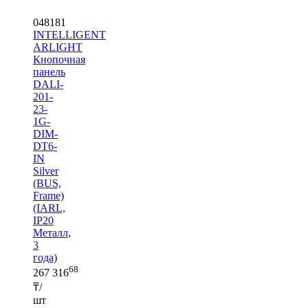
048181
INTELLIGENT
ARLIGHT
Кнопочная
панель
DALI-
201-
23-
1G-
DIM-
DT6-
IN
Silver
(BUS,
Frame)
(IARL,
IP20
Металл,
3
года)
68
267 316
₸/
шт