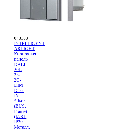
048183
INTELLIGENT
ARLIGHT
Кнопочная
панель
DALI-
201-
23-
2G-
DIM-
DT6-
IN
Silver
(BUS,
Frame)
(IARL,
IP20
Металл,