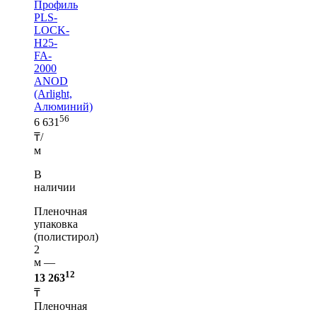
Профиль
PLS-
LOCK-
H25-
FA-
2000
ANOD
(Arlight,
Алюминий)
56
6 631
₸/
м
В
наличии
Пленочная
упаковка
(полистирол)
2
м —
12
13 263
₸
Пленочная