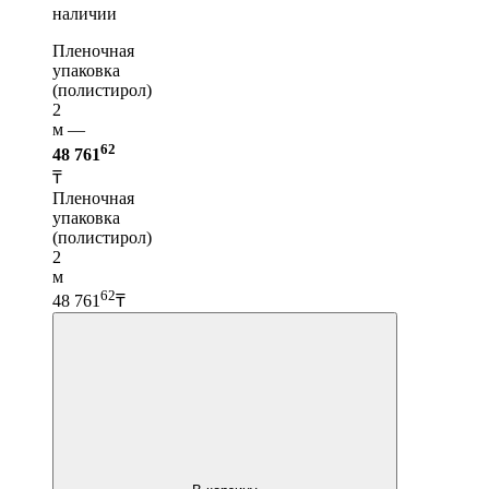
наличии
Пленочная
упаковка
(полистирол)
2
м —
62
48 761
₸
Пленочная
упаковка
(полистирол)
2
м
62
48 761
₸