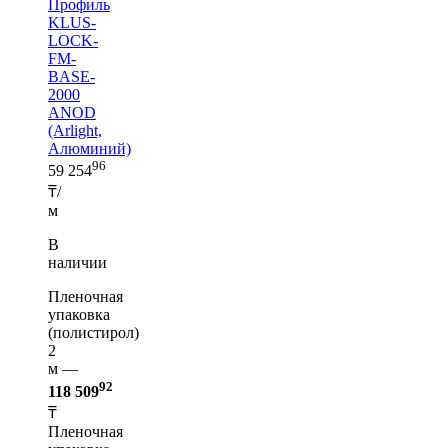
Профиль
KLUS-
LOCK-
FM-
BASE-
2000
ANOD
(Arlight,
Алюминий)
96
59 254
₸/
м
В
наличии
Пленочная
упаковка
(полистирол)
2
м —
92
118 509
₸
Пленочная