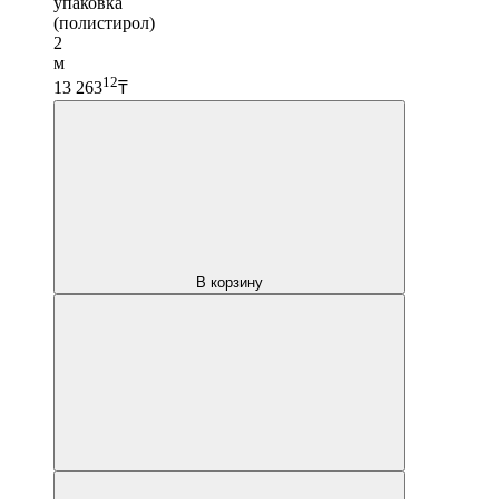
упаковка
(полистирол)
2
м
12
13 263
₸
В корзину