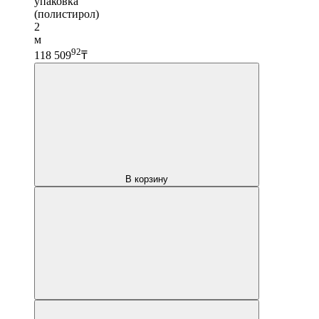
упаковка
(полистирол)
2
м
92
118 509
₸
В корзину