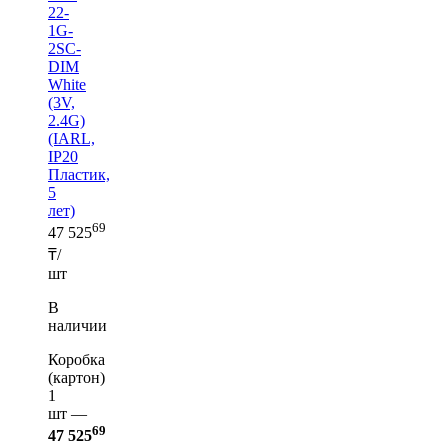
22-
1G-
2SC-
DIM
White
(3V,
2.4G)
(IARL,
IP20
Пластик,
5
лет)
69
47 525
₸/
шт
В
наличии
Коробка
(картон)
1
шт —
69
47 525