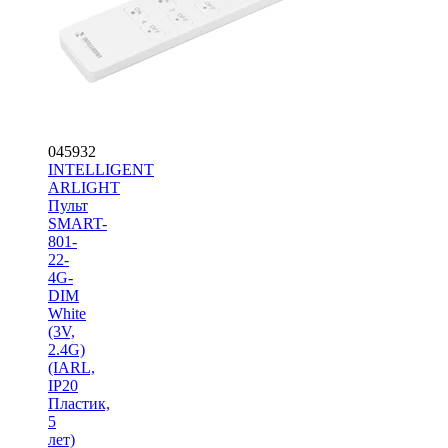
045932
INTELLIGENT
ARLIGHT
Пульт
SMART-
801-
22-
4G-
DIM
White
(3V,
2.4G)
(IARL,
IP20
Пластик,
5
лет)