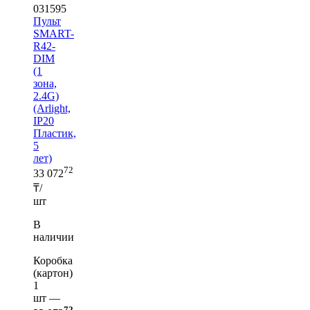
031595
Пульт
SMART-
R42-
DIM
(1
зона,
2.4G)
(Arlight,
IP20
Пластик,
5
лет)
72
33 072
₸/
шт
В
наличии
Коробка
(картон)
1
шт —
72