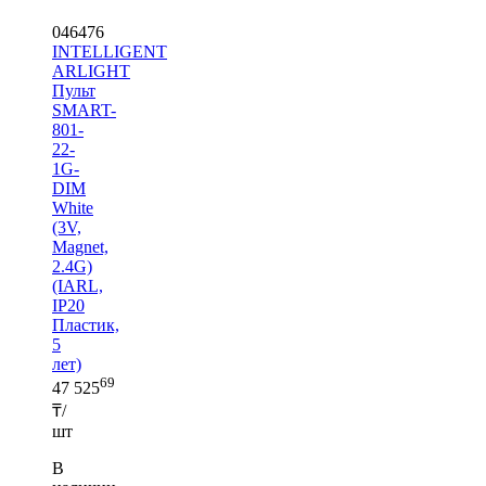
046476
INTELLIGENT
ARLIGHT
Пульт
SMART-
801-
22-
1G-
DIM
White
(3V,
Magnet,
2.4G)
(IARL,
IP20
Пластик,
5
лет)
69
47 525
₸/
шт
В