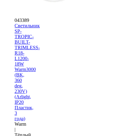
043389
Светильник
SP-
TROPIC-
BUILT-
TRIMLESS-
R18-
L1200-
18W
Warm3000
(BK,
360
deg,
230V)
(Arlight,
IP20
Пластик,
3
года)
Warm
|
Тёплый