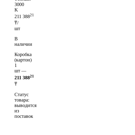
3000
K
21
211 388
₸/
шт
В
наличии
Коробка
(картон)
1
шт —
21
211 388
₸
Статус
товара:
выводится
из
поставок