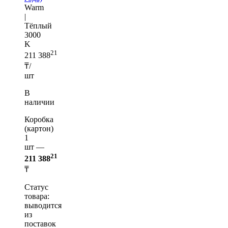
Warm
|
Тёплый
3000
K
21
211 388
₸/
шт
В
наличии
Коробка
(картон)
1
шт —
21
211 388
₸
Статус
товара:
выводится
из
поставок