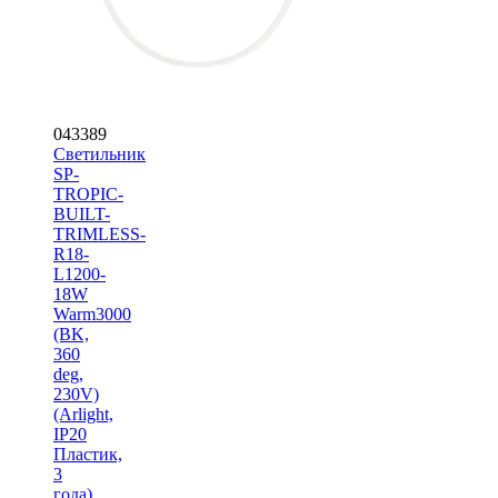
043389
Светильник
SP-
TROPIC-
BUILT-
TRIMLESS-
R18-
L1200-
18W
Warm3000
(BK,
360
deg,
230V)
(Arlight,
IP20
Пластик,
3
года)