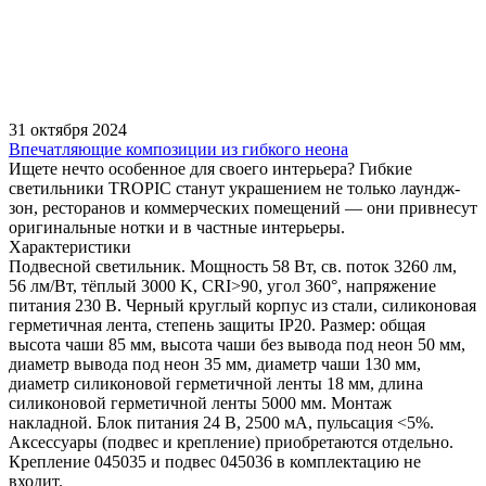
31 октября 2024
Впечатляющие композиции из гибкого неона
Ищете нечто особенное для своего интерьера? Гибкие
светильники TROPIC станут украшением не только лаундж-
зон, ресторанов и коммерческих помещений — они привнесут
оригинальные нотки и в частные интерьеры.
Характеристики
Подвесной светильник. Мощность 58 Вт, св. поток 3260 лм,
56 лм/Вт, тёплый 3000 K, CRI>90, угол 360°, напряжение
питания 230 В. Черный круглый корпус из стали, силиконовая
герметичная лента, степень защиты IP20. Размер: общая
высота чаши 85 мм, высота чаши без вывода под неон 50 мм,
диаметр вывода под неон 35 мм, диаметр чаши 130 мм,
диаметр силиконовой герметичной ленты 18 мм, длина
силиконовой герметичной ленты 5000 мм. Монтаж
накладной. Блок питания 24 В, 2500 мА, пульсация <5%.
Аксессуары (подвес и крепление) приобретаются отдельно.
Крепление 045035 и подвес 045036 в комплектацию не
входит.