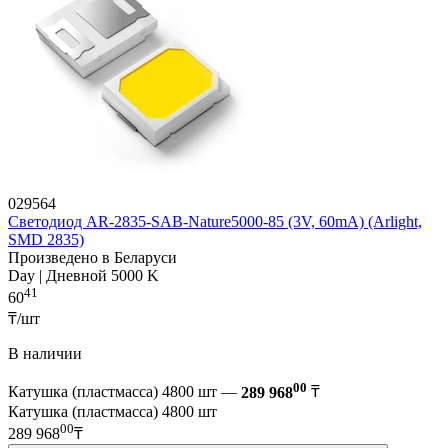
029564
Светодиод AR-2835-SAB-Nature5000-85 (3V, 60mA) (Arlight,
SMD 2835)
Произведено в Беларуси
Day | Дневной 5000 K
41
60
₸/шт
В наличии
00
Катушка (пластмасса) 4800 шт —
289 968
₸
Катушка (пластмасса) 4800 шт
00
289 968
₸