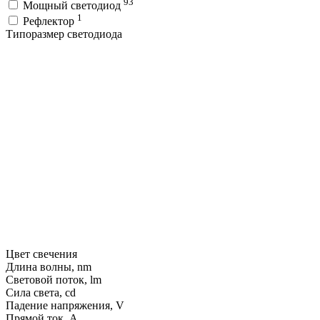
93
Мощный светодиод
1
Рефлектор
Типоразмер светодиода
Цвет свечения
Длина волны, nm
Световой поток, lm
Сила света, cd
Падение напряжения, V
Прямой ток, A