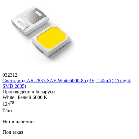
032312
Светодиод AR-2835-SAF-White6000-85 (3V, 150mA) (Arlight,
SMD 2835)
Произведено в Беларуси
White | Белый 6000 K
78
124
₸/шт
Нет в наличии
Под заказ