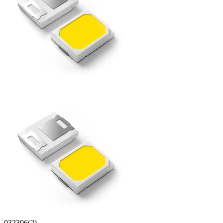
032306(2)