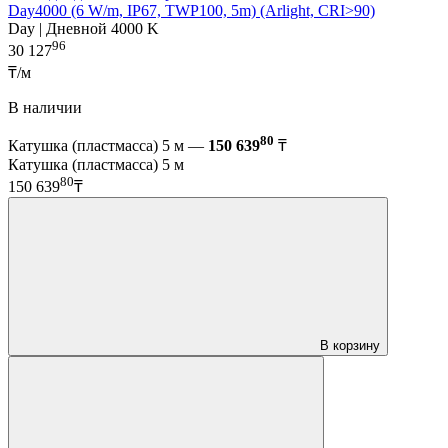
Day4000 (6 W/m, IP67, TWP100, 5m) (Arlight, CRI>90)
Day | Дневной 4000 K
96
30 127
₸/м
В наличии
80
Катушка (пластмасса) 5 м —
150 639
₸
Катушка (пластмасса) 5 м
80
150 639
₸
В корзину