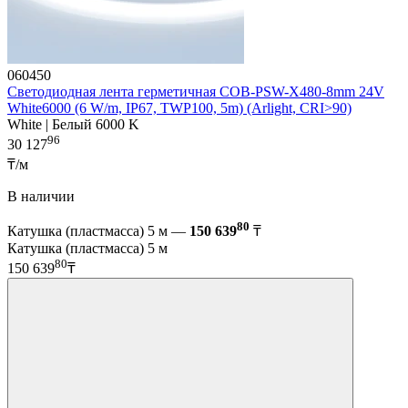
060450
Светодиодная лента герметичная COB-PSW-X480-8mm 24V
White6000 (6 W/m, IP67, TWP100, 5m) (Arlight, CRI>90)
White | Белый 6000 K
96
30 127
₸/м
В наличии
80
Катушка (пластмасса) 5 м —
150 639
₸
Катушка (пластмасса) 5 м
80
150 639
₸