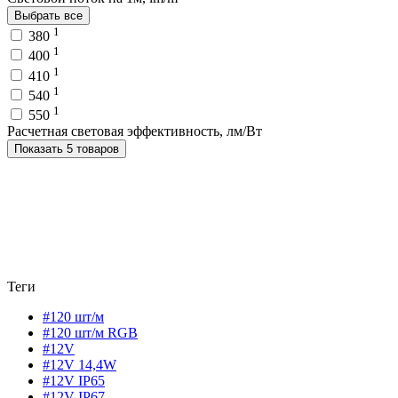
Выбрать все
1
380
1
400
1
410
1
540
1
550
Расчетная световая эффективность, лм/Вт
Показать 5 товаров
Теги
#120 шт/м
#120 шт/м RGB
#12V
#12V 14,4W
#12V IP65
#12V IP67