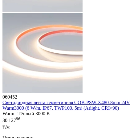
060452
Светодиодная лента герметичная COB-PSW-X480-8mm 24V
Warm3000 (6 W/m, IP67, TWP100, 5m) (Arlight, CRI>90)
Warm | Тёплый 3000 K
96
30 127
₸/м
Нет в наличии