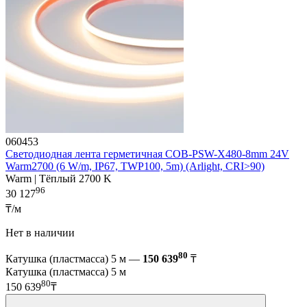
060453
Светодиодная лента герметичная COB-PSW-X480-8mm 24V
Warm2700 (6 W/m, IP67, TWP100, 5m) (Arlight, CRI>90)
Warm | Тёплый 2700 K
96
30 127
₸/м
Нет в наличии
80
Катушка (пластмасса) 5 м —
150 639
₸
Катушка (пластмасса) 5 м
80
150 639
₸