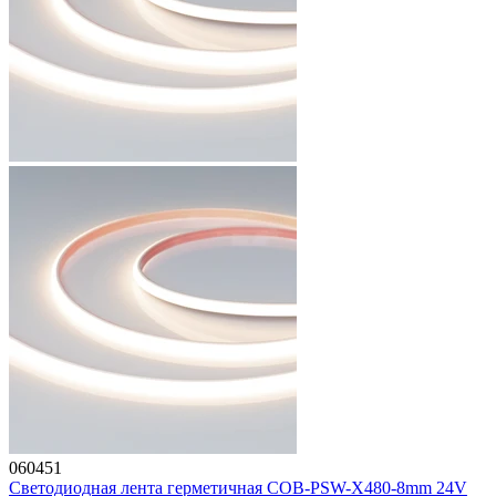
060451
Светодиодная лента герметичная COB-PSW-X480-8mm 24V