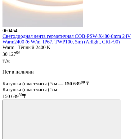
060454
Светодиодная лента герметичная COB-PSW-X480-8mm 24V
Warm2400 (6 W/m, IP67, TWP100, 5m) (Arlight, CRI>90)
Warm | Тёплый 2400 K
96
30 127
₸/м
Нет в наличии
80
Катушка (пластмасса) 5 м —
150 639
₸
Катушка (пластмасса) 5 м
80
150 639
₸