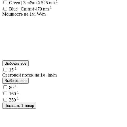
1
Green | Зелёный 525 nm
1
Blue | Синий 470 nm
Мощность на 1м, W/m
Выбрать все
1
15
Световой поток на 1м, lm/m
Выбрать все
1
80
1
160
1
350
Показать 1 товар