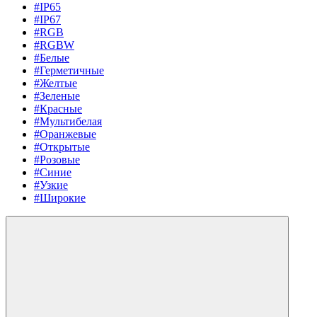
#IP65
#IP67
#RGB
#RGBW
#Белые
#Герметичные
#Желтые
#Зеленые
#Красные
#Мультибелая
#Оранжевые
#Открытые
#Розовые
#Синие
#Узкие
#Широкие