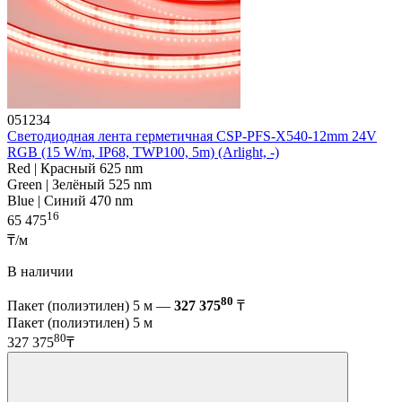
051234
Светодиодная лента герметичная CSP-PFS-X540-12mm 24V
RGB (15 W/m, IP68, TWP100, 5m) (Arlight, -)
Red | Красный 625 nm
Green | Зелёный 525 nm
Blue | Синий 470 nm
16
65 475
₸/м
В наличии
80
Пакет (полиэтилен) 5 м —
327 375
₸
Пакет (полиэтилен) 5 м
80
327 375
₸