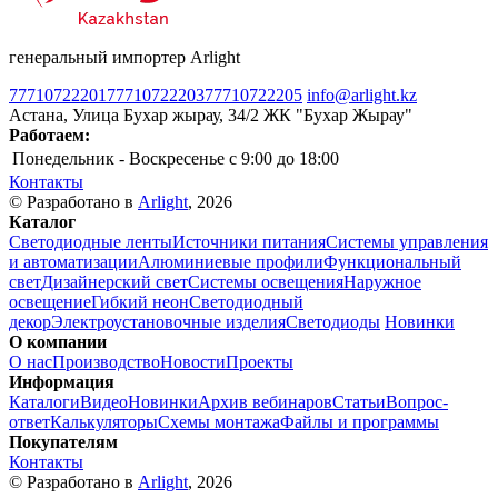
генеральный импортер Arlight
77710722201
77710722203
77710722205
info@arlight.kz
Астана, Улица Бухар жырау, 34/2 ЖК "Бухар Жырау"
Работаем:
Понедельник - Воскресенье
c 9:00 до 18:00
Контакты
© Разработано в
Arlight
, 2026
Каталог
Светодиодные ленты
Источники питания
Системы управления
и автоматизации
Алюминиевые профили
Функциональный
свет
Дизайнерский свет
Системы освещения
Наружное
освещение
Гибкий неон
Светодиодный
декор
Электроустановочные изделия
Светодиоды
Новинки
О компании
О нас
Производство
Новости
Проекты
Информация
Каталоги
Видео
Новинки
Архив вебинаров
Статьи
Вопрос-
ответ
Калькуляторы
Схемы монтажа
Файлы и программы
Покупателям
Контакты
© Разработано в
Arlight
, 2026