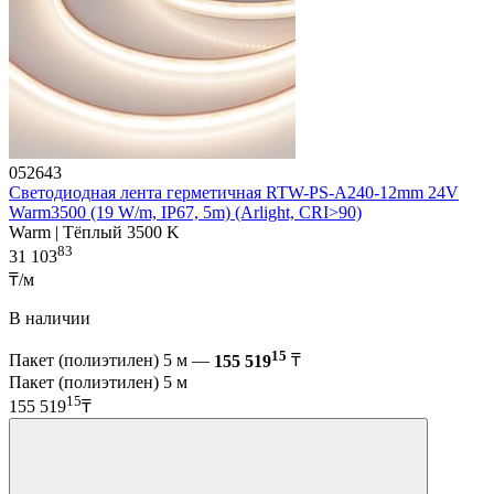
052643
Светодиодная лента герметичная RTW-PS-A240-12mm 24V
Warm3500 (19 W/m, IP67, 5m) (Arlight, CRI>90)
Warm | Тёплый 3500 K
83
31 103
₸/м
В наличии
15
Пакет (полиэтилен) 5 м —
155 519
₸
Пакет (полиэтилен) 5 м
15
155 519
₸