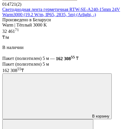
014721(2)
Светодиодная лента герметичная RTW-SE-A240-15mm 24V
Warm3000 (19.2 W/m, IP65, 2835, 5m) (Arlight, -)
Произведено в Беларуси
Warm | Тёплый 3000 K
71
32 461
₸/м
В наличии
55
Пакет (полиэтилен) 5 м —
162 308
₸
Пакет (полиэтилен) 5 м
55
162 308
₸
В корзину