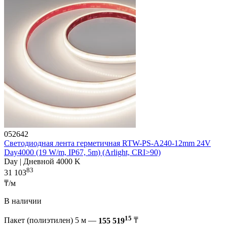
052642
Светодиодная лента герметичная RTW-PS-A240-12mm 24V
Day4000 (19 W/m, IP67, 5m) (Arlight, CRI>90)
Day | Дневной 4000 K
83
31 103
₸/м
В наличии
15
Пакет (полиэтилен) 5 м —
155 519
₸