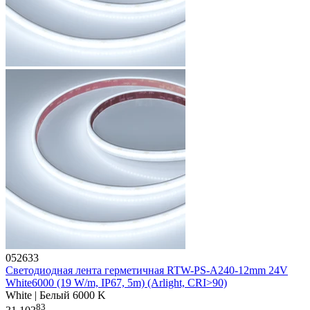
052633
Светодиодная лента герметичная RTW-PS-A240-12mm 24V
White6000 (19 W/m, IP67, 5m) (Arlight, CRI>90)
White | Белый 6000 K
83