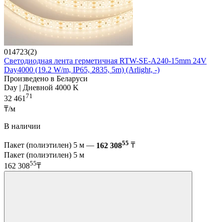
014723(2)
Светодиодная лента герметичная RTW-SE-A240-15mm 24V
Day4000 (19.2 W/m, IP65, 2835, 5m) (Arlight, -)
Произведено в Беларуси
Day | Дневной 4000 K
71
32 461
₸/м
В наличии
55
Пакет (полиэтилен) 5 м —
162 308
₸
Пакет (полиэтилен) 5 м
55
162 308
₸