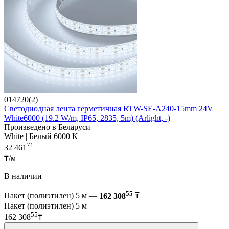
014720(2)
Светодиодная лента герметичная RTW-SE-A240-15mm 24V
White6000 (19.2 W/m, IP65, 2835, 5m) (Arlight, -)
Произведено в Беларуси
White | Белый 6000 K
71
32 461
₸/м
В наличии
55
Пакет (полиэтилен) 5 м —
162 308
₸
Пакет (полиэтилен) 5 м
55
162 308
₸