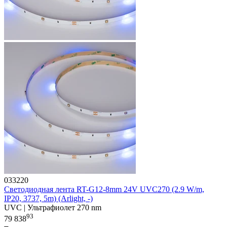
033220
Светодиодная лента RT-G12-8mm 24V UVC270 (2.9 W/m,
IP20, 3737, 5m) (Arlight, -)
UVC | Ультрафиолет 270 nm
93
79 838