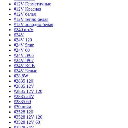
#12V Герметичные
#12V Красная
#12V белая
#12V тепло-белая
#12V холодно-белая
#240 шт/м
#24V
#24V 120
#24V 5mm
#24V 60
#24V IP65
#24V IP67
#24V RGB
#24V Белые
#28,8W
#2835 120
#2835 12V
#2835 12V 120
#2835 24V
#2835 60
#30 шт/м
#3528 120
#3528 12V 120
#3528 12V 60
#3528 24V