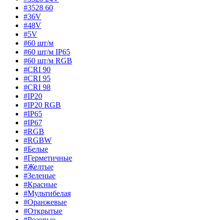
#3528 60
#36V
#48V
#5V
#60 шт/м
#60 шт/м IP65
#60 шт/м RGB
#CRI 90
#CRI 95
#CRI 98
#IP20
#IP20 RGB
#IP65
#IP67
#RGB
#RGBW
#Белые
#Герметичные
#Желтые
#Зеленые
#Красные
#Мультибелая
#Оранжевые
#Открытые
#Розовые