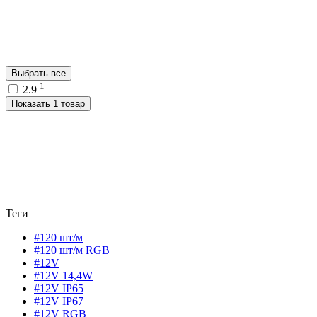
Выбрать все
1
2.9
Показать 1 товар
Теги
#120 шт/м
#120 шт/м RGB
#12V
#12V 14,4W
#12V IP65
#12V IP67
#12V RGB