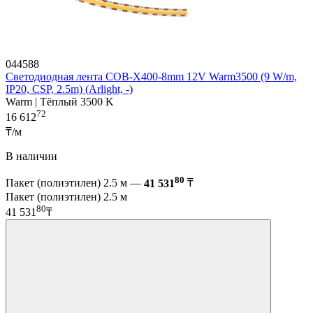
044588
Светодиодная лента COB-X400-8mm 12V Warm3500 (9 W/m,
IP20, CSP, 2.5m) (Arlight, -)
Warm | Тёплый 3500 K
72
16 612
₸/м
В наличии
80
Пакет (полиэтилен) 2.5 м —
41 531
₸
Пакет (полиэтилен) 2.5 м
80
41 531
₸