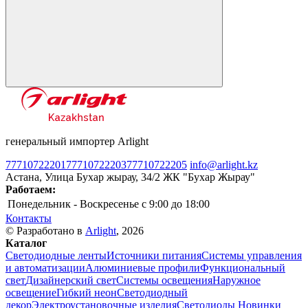
генеральный импортер Arlight
77710722201
77710722203
77710722205
info@arlight.kz
Астана, Улица Бухар жырау, 34/2 ЖК "Бухар Жырау"
Работаем:
Понедельник - Воскресенье
c 9:00 до 18:00
Контакты
© Разработано в
Arlight
, 2026
Каталог
Светодиодные ленты
Источники питания
Системы управления
и автоматизации
Алюминиевые профили
Функциональный
свет
Дизайнерский свет
Системы освещения
Наружное
освещение
Гибкий неон
Светодиодный
декор
Электроустановочные изделия
Светодиоды
Новинки