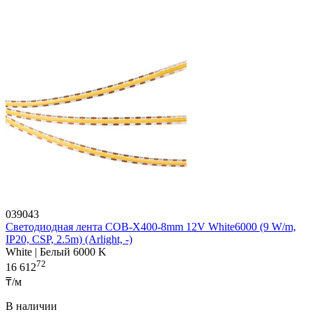
039043
Светодиодная лента COB-X400-8mm 12V White6000 (9 W/m,
IP20, CSP, 2.5m) (Arlight, -)
White | Белый 6000 K
72
16 612
₸/м
В наличии