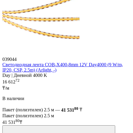
039044
Светодиодная лента COB-X400-8mm 12V Day4000 (9 W/m,
IP20, CSP, 2.5m) (Arlight, -)
Day | Дневной 4000 K
72
16 612
₸/м
В наличии
80
Пакет (полиэтилен) 2.5 м —
41 531
₸
Пакет (полиэтилен) 2.5 м
80
41 531
₸