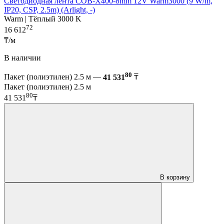
Светодиодная лента COB-X400-8mm 12V Warm3000 (9 W/m,
IP20, CSP, 2.5m) (Arlight, -)
Warm | Тёплый 3000 K
72
16 612
₸/м
В наличии
80
Пакет (полиэтилен) 2.5 м —
41 531
₸
Пакет (полиэтилен) 2.5 м
80
41 531
₸
В корзину