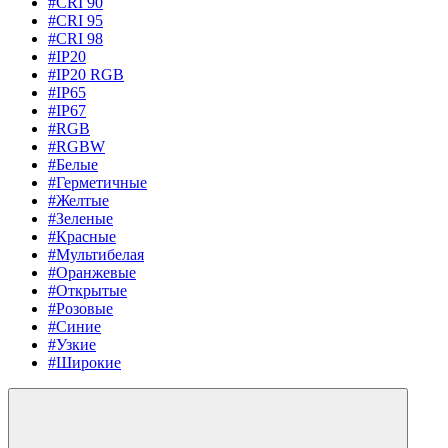
#CRI 90
#CRI 95
#CRI 98
#IP20
#IP20 RGB
#IP65
#IP67
#RGB
#RGBW
#Белые
#Герметичные
#Желтые
#Зеленые
#Красные
#Мультибелая
#Оранжевые
#Открытые
#Розовые
#Синие
#Узкие
#Широкие