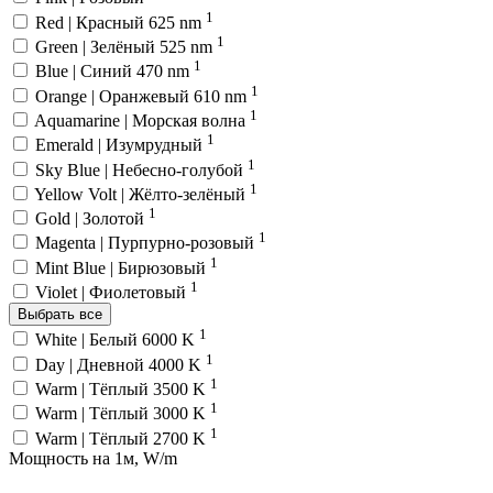
1
Red | Красный 625 nm
1
Green | Зелёный 525 nm
1
Blue | Синий 470 nm
1
Orange | Оранжевый 610 nm
1
Aquamarine | Морская волна
1
Emerald | Изумрудный
1
Sky Blue | Небесно-голубой
1
Yellow Volt | Жёлто-зелёный
1
Gold | Золотой
1
Magenta | Пурпурно-розовый
1
Mint Blue | Бирюзовый
1
Violet | Фиолетовый
Выбрать все
1
White | Белый 6000 K
1
Day | Дневной 4000 K
1
Warm | Тёплый 3500 K
1
Warm | Тёплый 3000 K
1
Warm | Тёплый 2700 K
Мощность на 1м, W/m