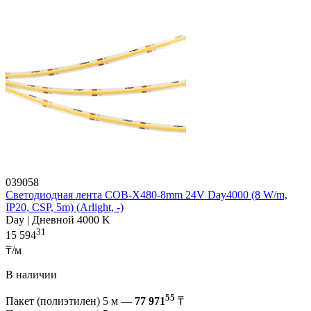
039058
Светодиодная лента COB-X480-8mm 24V Day4000 (8 W/m,
IP20, CSP, 5m) (Arlight, -)
Day | Дневной 4000 K
31
15 594
₸/м
В наличии
55
Пакет (полиэтилен) 5 м —
77 971
₸