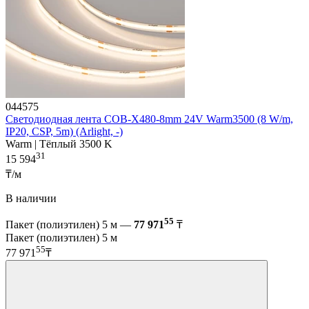
044575
Светодиодная лента COB-X480-8mm 24V Warm3500 (8 W/m,
IP20, CSP, 5m) (Arlight, -)
Warm | Тёплый 3500 K
31
15 594
₸/м
В наличии
55
Пакет (полиэтилен) 5 м —
77 971
₸
Пакет (полиэтилен) 5 м
55
77 971
₸