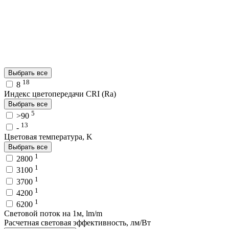
Выбрать все
18
8
Индекс цветопередачи CRI (Ra)
Выбрать все
5
>90
13
-
Цветовая температура, K
Выбрать все
1
2800
1
3100
1
3700
1
4200
1
6200
Световой поток на 1м, lm/m
Расчетная световая эффективность, лм/Вт