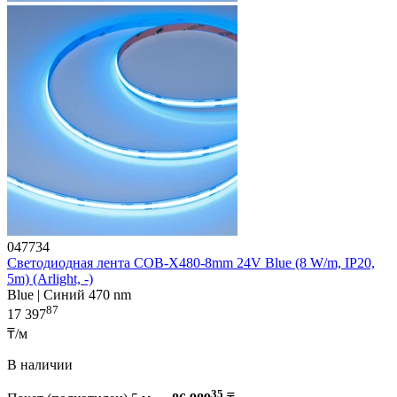
047734
Светодиодная лента COB-X480-8mm 24V Blue (8 W/m, IP20,
5m) (Arlight, -)
Blue | Синий 470 nm
87
17 397
₸/м
В наличии
35