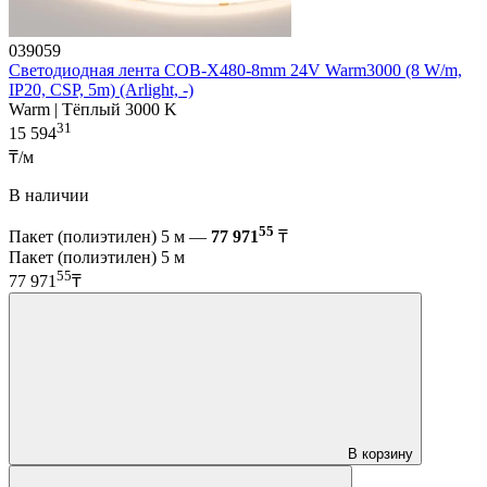
039059
Светодиодная лента COB-X480-8mm 24V Warm3000 (8 W/m,
IP20, CSP, 5m) (Arlight, -)
Warm | Тёплый 3000 K
31
15 594
₸/м
В наличии
55
Пакет (полиэтилен) 5 м —
77 971
₸
Пакет (полиэтилен) 5 м
55
77 971
₸
В корзину