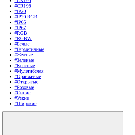
#CRI 95
#CRI 98
#IP20
#IP20 RGB
#IP65
#IP67
#RGB
#RGBW
#Белые
#Герметичные
#Желтые
#Зеленые
#Красные
#Мультибелая
#Оранжевые
#Открытые
#Розовые
#Синие
#Узкие
#Широкие