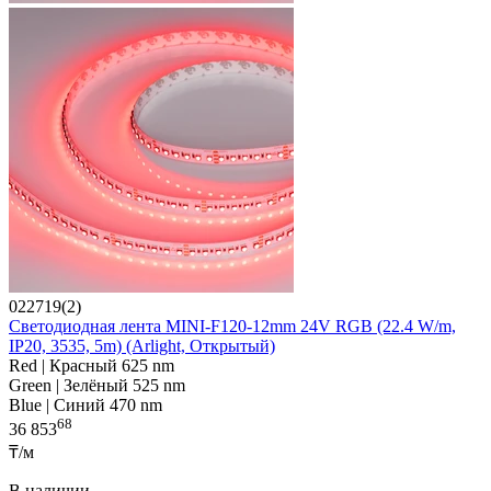
022719(2)
Светодиодная лента MINI-F120-12mm 24V RGB (22.4 W/m,
IP20, 3535, 5m) (Arlight, Открытый)
Red | Красный 625 nm
Green | Зелёный 525 nm
Blue | Синий 470 nm
68
36 853
₸/м
В наличии