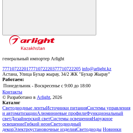
генеральный импортер Arlight
77710722201
77710722203
77710722205
info@arlight.kz
Астана, Улица Бухар жырау, 34/2 ЖК "Бухар Жырау"
Работаем:
Понедельник - Воскресенье
c 9:00 до 18:00
Контакты
© Разработано в
Arlight
, 2026
Каталог
Светодиодные ленты
Источники питания
Системы управления
и автоматизации
Алюминиевые профили
Функциональный
свет
Дизайнерский свет
Системы освещения
Наружное
освещение
Гибкий неон
Светодиодный
декор
Электроустановочные изделия
Светодиоды
Новинки