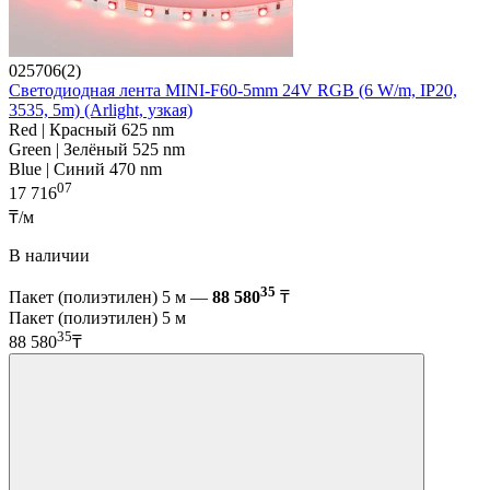
025706(2)
Светодиодная лента MINI-F60-5mm 24V RGB (6 W/m, IP20,
3535, 5m) (Arlight, узкая)
Red | Красный 625 nm
Green | Зелёный 525 nm
Blue | Синий 470 nm
07
17 716
₸/м
В наличии
35
Пакет (полиэтилен) 5 м —
88 580
₸
Пакет (полиэтилен) 5 м
35
88 580
₸