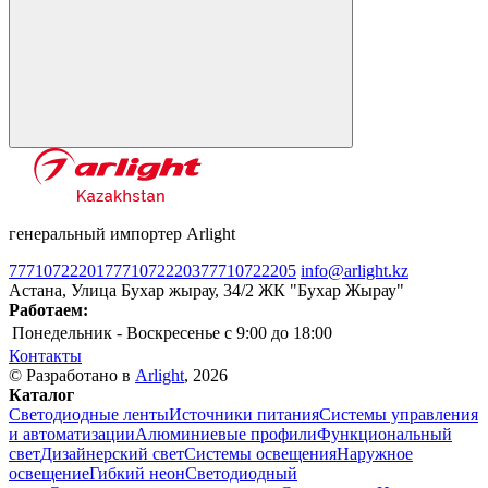
генеральный импортер Arlight
77710722201
77710722203
77710722205
info@arlight.kz
Астана, Улица Бухар жырау, 34/2 ЖК "Бухар Жырау"
Работаем:
Понедельник - Воскресенье
c 9:00 до 18:00
Контакты
© Разработано в
Arlight
, 2026
Каталог
Светодиодные ленты
Источники питания
Системы управления
и автоматизации
Алюминиевые профили
Функциональный
свет
Дизайнерский свет
Системы освещения
Наружное
освещение
Гибкий неон
Светодиодный