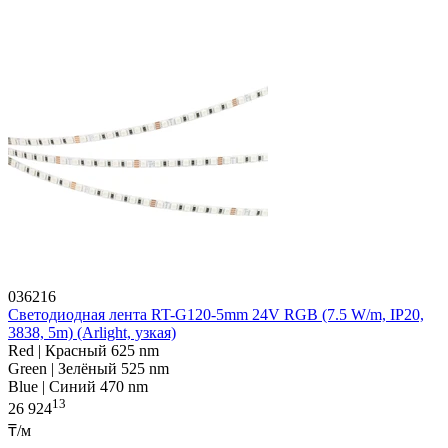
036216
Светодиодная лента RT-G120-5mm 24V RGB (7.5 W/m, IP20,
3838, 5m) (Arlight, узкая)
Red | Красный 625 nm
Green | Зелёный 525 nm
Blue | Синий 470 nm
13
26 924
₸/м