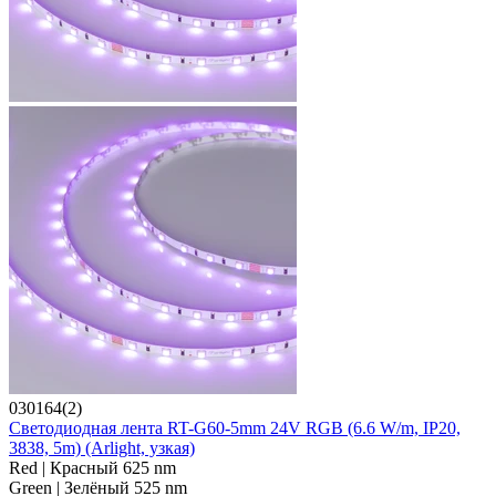
030164(2)
Светодиодная лента RT-G60-5mm 24V RGB (6.6 W/m, IP20,
3838, 5m) (Arlight, узкая)
Red | Красный 625 nm
Green | Зелёный 525 nm