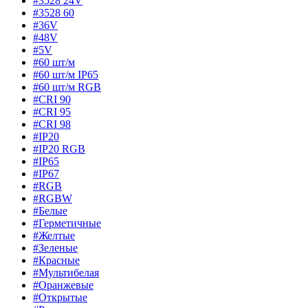
#3528 24V
#3528 60
#36V
#48V
#5V
#60 шт/м
#60 шт/м IP65
#60 шт/м RGB
#CRI 90
#CRI 95
#CRI 98
#IP20
#IP20 RGB
#IP65
#IP67
#RGB
#RGBW
#Белые
#Герметичные
#Желтые
#Зеленые
#Красные
#Мультибелая
#Оранжевые
#Открытые