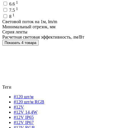
1
6.6
1
7.5
1
8
Световой поток на 1м, lm/m
Минимальный отрезок, мм
Серия ленты
Расчетная световая эффективность, лм/Вт
Показать 4 товара
Теги
#120 шт/м
#120 шт/м RGB
#12V
#12V 14,4W
#12V IP65
#12V IP67
#12V RGB