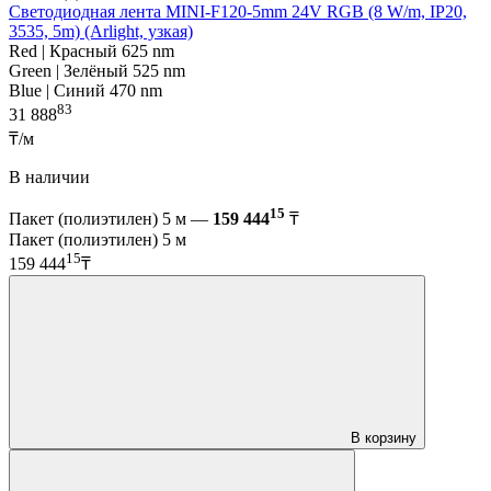
Светодиодная лента MINI-F120-5mm 24V RGB (8 W/m, IP20,
3535, 5m) (Arlight, узкая)
Red | Красный 625 nm
Green | Зелёный 525 nm
Blue | Синий 470 nm
83
31 888
₸/м
В наличии
15
Пакет (полиэтилен) 5 м —
159 444
₸
Пакет (полиэтилен) 5 м
15
159 444
₸
В корзину