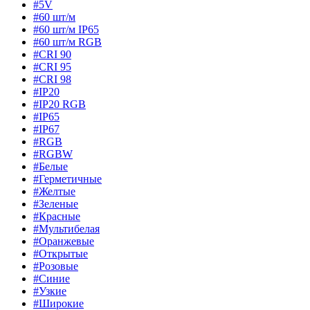
#5V
#60 шт/м
#60 шт/м IP65
#60 шт/м RGB
#CRI 90
#CRI 95
#CRI 98
#IP20
#IP20 RGB
#IP65
#IP67
#RGB
#RGBW
#Белые
#Герметичные
#Желтые
#Зеленые
#Красные
#Мультибелая
#Оранжевые
#Открытые
#Розовые
#Синие
#Узкие
#Широкие