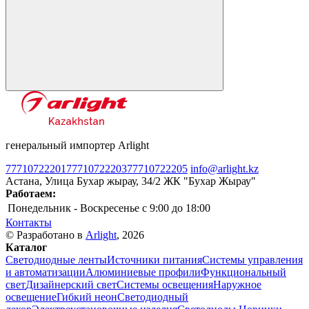
генеральный импортер Arlight
77710722201
77710722203
77710722205
info@arlight.kz
Астана, Улица Бухар жырау, 34/2 ЖК "Бухар Жырау"
Работаем:
Понедельник - Воскресенье
c 9:00 до 18:00
Контакты
© Разработано в
Arlight
, 2026
Каталог
Светодиодные ленты
Источники питания
Системы управления
и автоматизации
Алюминиевые профили
Функциональный
свет
Дизайнерский свет
Системы освещения
Наружное
освещение
Гибкий неон
Светодиодный