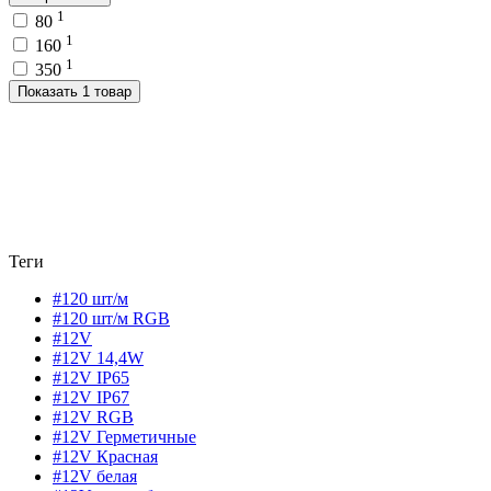
1
80
1
160
1
350
Показать 1 товар
Теги
#120 шт/м
#120 шт/м RGB
#12V
#12V 14,4W
#12V IP65
#12V IP67
#12V RGB
#12V Герметичные
#12V Красная
#12V белая