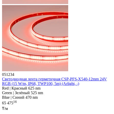
051234
Светодиодная лента герметичная CSP-PFS-X540-12mm 24V
RGB (15 W/m, IP68, TWP100, 5m) (Arlight, -)
Red | Красный 625 nm
Green | Зелёный 525 nm
Blue | Синий 470 nm
16
65 475
₸/м