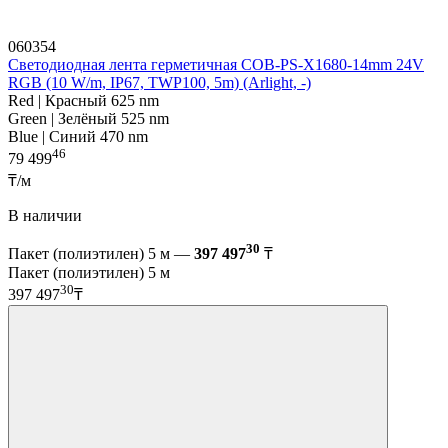
060354
Светодиодная лента герметичная COB-PS-X1680-14mm 24V
RGB (10 W/m, IP67, TWP100, 5m) (Arlight, -)
Red | Красный 625 nm
Green | Зелёный 525 nm
Blue | Синий 470 nm
46
79 499
₸/м
В наличии
30
Пакет (полиэтилен) 5 м —
397 497
₸
Пакет (полиэтилен) 5 м
30
397 497
₸