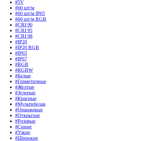
#5V
#60 шт/м
#60 шт/м IP65
#60 шт/м RGB
#CRI 90
#CRI 95
#CRI 98
#IP20
#IP20 RGB
#IP65
#IP67
#RGB
#RGBW
#Белые
#Герметичные
#Желтые
#Зеленые
#Красные
#Мультибелая
#Оранжевые
#Открытые
#Розовые
#Синие
#Узкие
#Широкие