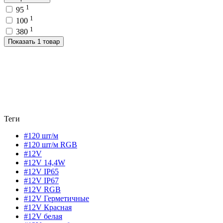
1
95
1
100
1
380
Показать 1 товар
Теги
#120 шт/м
#120 шт/м RGB
#12V
#12V 14,4W
#12V IP65
#12V IP67
#12V RGB
#12V Герметичные
#12V Красная
#12V белая