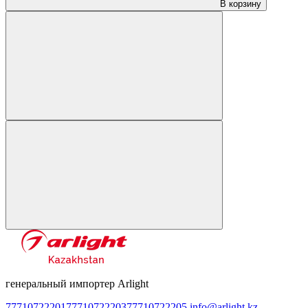
В корзину
генеральный импортер Arlight
77710722201
77710722203
77710722205
info@arlight.kz